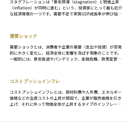
スタグフレーションは「景気停滞（stagnation）と物価上昇
（inflation）が同時に進む」という、投資家にとって最も厄介
な経済環境の一つです。需要不足で実質GDP成長率が伸び悩
み、失業率が高止まりする一方、エネルギーや食料の供給ショ
ック、為替安による輸入コスト増、賃金・価格の連鎖的な押し
上げなどのコストプッシュ要因が重なり、消費者物価が勢いよ
需要ショック
く上昇します。 1970年代のオイルショックや、エネルギー価格
が高騰した2022年前後の一部先進国が典型例で、家計は実質所
需要ショックとは、消費者や企業の需要（支出や投資）が突発
得の目減り、企業は実質利益率の低下という「ダブルパンチ」
的に大きく変化し、経済全体に影響を及ぼす現象のことです。
に見舞われました。 金融政策面では、景気刺激のための利下げ
一般的には、景気後退やパンデミック、金融危機、政策変更な
とインフレ抑制のための利上げという相反する手段を同時に求
どによって需要が急減する「ネガティブな需要ショック」が問
められるため、中央銀行は対応の舵取りが極めて難しくなりま
題視されますが、経済が過熱して需要が急増する「ポジティブ
す。利上げに踏み切れば景気後退が深まり、利下げに転じれば
な需要ショック」も存在します。 需要の急激な減少は、生産や
インフレが加速するというジレンマが長期化リスクを高め、政
コストプッシュインフレ
雇用の縮小、物価下落（デフレ）につながりやすく、逆に急増
策の遅れが市場のボラティリティを増幅させる要因となりま
すればインフレ圧力が強まることがあります。中央銀行や政府
す。 資産運用では、物価上昇への耐性と景気停滞への防御を両
コストプッシュインフレとは、原材料費や人件費、エネルギー
は、財政出動や金融緩和などの政策を通じて需要ショックへの
立させる必要があります。原油・金などのコモディティやイン
価格などの生産コストの上昇が原因で、企業が販売価格を引き
対応を行い、経済の安定を図ります。供給側の要因で発生する
フレ連動債、不動産などの実物資産はインフレヘッジとして効
上げ、それに伴って物価全体が上昇するタイプのインフレーシ
「供給ショック」とあわせて、マクロ経済の分析における重要
果を発揮しやすく、逆に景気敏感株や低格付け社債は同時に価
ョンを指します。たとえば、原油価格や電気料金が急騰する
な概念です。
格と信用が傷むリスクが高まるため比率を抑えるのが基本戦略
と、製造業や物流業のコストが増え、それが商品の価格に転嫁
です。一方で、利上げ局面では長期国債の価格が下落しやす
されることで、消費者物価が押し上げられるといった現象が典
く、債券はデュレーションを短めにすることで金利上昇リスク