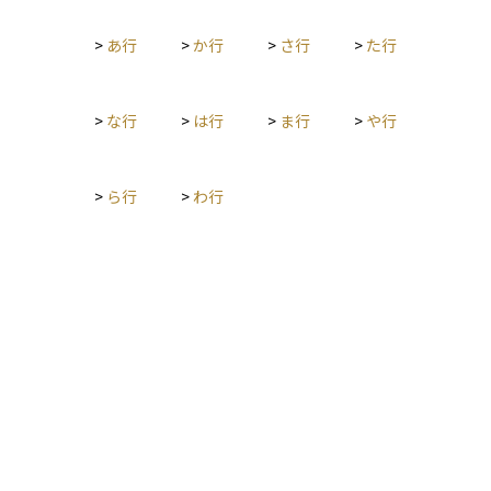
型です。 これは、需要が活発で物価が上がる「需要プル型イン
を緩和できます。複数資産を組み合わせ、景気とインフレのシ
フレ」とは異なり、供給側のコスト要因によって引き起こされ
ナリオを分けてストレステストを行うことで、スタグフレーシ
>
あ行
>
か行
>
さ行
>
た行
るため、企業の利益を圧迫し、景気悪化（スタグフレーショ
ョン下でも資産全体の耐性を高められます。 このようにスタグ
ン）を招くこともあります。政策対応としては、金融緩和が効
フレーションは「景気が悪いのに物価だけが上がる」という直
きにくいため、供給制約の解消やエネルギー政策など、構造的
感に反する現象であるうえに、金融政策や伝統的ポートフォリ
なアプローチが必要とされます。
>
な行
>
は行
>
ま行
>
や行
オ理論が機能しにくい難所です。投資家はインフレ圧力と成長
鈍化を同時に意識した分散投資とタイムリーなリバランスを通
じ、家計とポートフォリオの実質購買力を守る視点が欠かせま
>
ら行
>
わ行
せん。