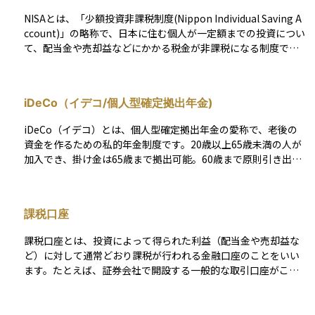
NISAとは、「少額投資非課税制度(Nippon Individual Saving A
ccount)」の略称で、日本に住む個人が一定額までの投資につい
て、配当金や売却益などにかかる税金が非課税になる制度で
す。通常、株式や投資信託などで得られる利益には約20％の税
金がかかりますが、NISA口座を使えばその税金がかからず、効
率的に資産形成を行うことができます。2024年からは新しいNI
iDeCo（イデコ/個人型確定拠出年金)
SA制度が始まり、「つみたて投資枠」と「成長投資枠」の2つ
を併用できる仕組みとなり、非課税期間も無期限化されまし
iDeCo（イデコ）とは、個人型確定拠出年金の愛称で、老後の
た。年間の投資枠や口座の開設先は決められており、原則とし
資金を作るための私的年金制度です。20歳以上65歳未満の人が
て1人1口座しか持てません。NISAは投資初心者にも利用しやす
加入でき、掛け金は65歳まで拠出可能。60歳まで原則引き出せ
い制度として広く普及しており、長期的な資産形成を支援する
ません。 加入者は毎月の掛け金を決めて積み立て、選んだ金融
国の税制優遇措置のひとつです。
商品で長期運用し、60歳以降に年金または一時金として受け取
ります。加入には金融機関選択、口座開設、申込書類提出など
課税口座
の手続きが必要です。 投資信託や定期預金、生命保険などの金
融商品で運用し、税制優遇を受けられます。積立時は掛金が全
課税口座とは、投資によって得られた利益（配当金や売却益な
額所得控除の対象となり、運用時は運用益が非課税、受取時も
ど）に対して通常どおり課税が行われる金融口座のことをいい
一定額が非課税になるなどのメリットがあります。 一方で、証
ます。たとえば、証券会社で開設する一般的な取引口座がこれ
券口座と異なり各種手数料がかかること、途中引き出しが原則
にあたり、NISA（非課税口座）とは異なり、利益に対して約2
できない、というデメリットもあります。
0％の税金（所得税および住民税）が自動的に差し引かれます。
課税口座には、「特定口座（源泉徴収あり／なし）」や「一般