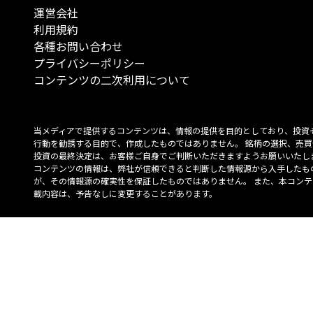
運営会社
利用規約
各種お問い合わせ
プライバシーポリシー
コンテンツの二次利用について
当メディアで提供するコンテンツは、情報の提供を目的としており、投資
行動を勧誘する目的で、作成したものではありません。 銘柄の選択、売買
投資の最終決定は、お客様ご自身でご判断いただきますようお願いいたしま
コンテンツの情報は、弊社が信頼できると判断した情報源から入手したも
が、その情報源の確実性を保証したものではありません。 また、本コンテ
載内容は、予告なしに変更することがあります。
「投資のコンシェルジュ」はMONO Investmentの登録商標です（登録商標
6527070号）。
Copyright © 2022 株式会社MONO Investment All rights reserved.