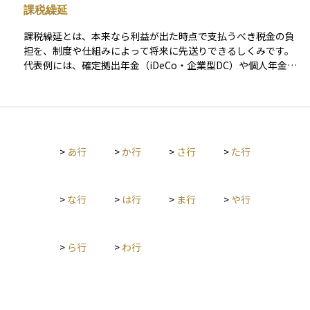
課税繰延
口座」などがあり、取引の記録方法や納税方法に違いがありま
す。課税口座は税金がかかる一方で、損失が出た場合には「損
課税繰延とは、本来なら利益が出た時点で支払うべき税金の負
益通算」や「繰越控除」といった制度を活用できるというメリ
担を、制度や仕組みによって将来に先送りできるしくみです。
ットもあります。資産運用を行ううえでは、非課税口座と課税
代表例には、確定拠出年金（iDeCo・企業型DC）や個人年金保
口座の特性を理解し、自分の投資目的に応じて使い分けること
険、不動産の減価償却、事業用資産の買換え特例などがあり、
が大切です。
運用中の利益に税金がかからないことで、資産を効率よく成長
させることができます。 また、株式や投資信託の含み益につい
ても、売却するまでは課税されないため、制度によらず**結果
的に繰延効果が生じるケース**もあります。ただしこれらは税
>
あ行
>
か行
>
さ行
>
た行
制上の特例ではなく、一般的な課税のタイミングに基づくもの
です。 課税繰延を活用することで、複利効果を最大限に引き出
しつつ、将来の税負担をコントロールすることが可能になりま
す。ただし、いずれ課税される前提で、出口戦略を意識した計
>
な行
>
は行
>
ま行
>
や行
画的な運用が求められます。
>
ら行
>
わ行