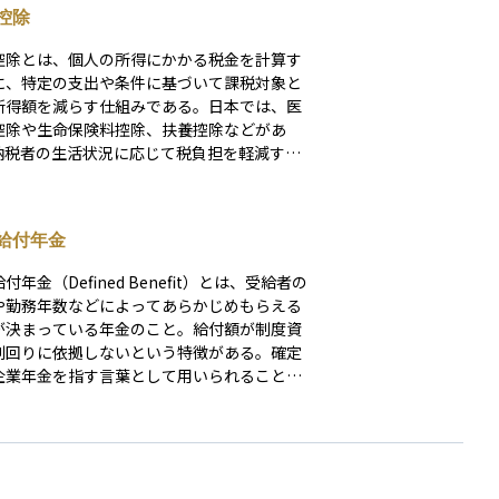
控除
控除とは、個人の所得にかかる税金を計算す
に、特定の支出や条件に基づいて課税対象と
所得額を減らす仕組みである。日本では、医
控除や生命保険料控除、扶養控除などがあ
納税者の生活状況に応じて税負担を軽減する
を果たす。これにより、所得が同じでも控除
用することで実際の税額が変わることがあ
控除額が大きいほど課税所得が減少し、納税
給付年金
手取り額が増えるため、適切な活用が重要で
。
付年金（Defined Benefit）とは、受給者の
や勤務年数などによってあらかじめもらえる
が決まっている年金のこと。給付額が制度資
利回りに依拠しないという特徴がある。確定
企業年金を指す言葉として用いられることも
。受給者に対するメリットとしては、確定給
金（DB）は確定拠出年金（DC）と比べて資
理に気を使わなくてよく、老後の安定的な収
になるが、償却負担が重い場合には給料に悪
を及ぼす可能性があり、受給権がわかりにく