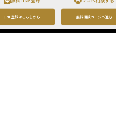
無料LINE登録
プロへ相談する
LINE登録はこちらから
無料相談ページへ進む
運営会社
利用規約
各種お問い合わせ
株式会社MONO Investment
プライバシーポリシー
コンテンツの二次利用
ンテンツは、情報の提供を目的としており、投資その他の行動を勧誘する目的で、作
投資の最終決定は、お客様ご自身でご判断いただきますようお願いいたします。 本
から入手したものですが、その情報源の確実性を保証したものではありません。 ま
があります。