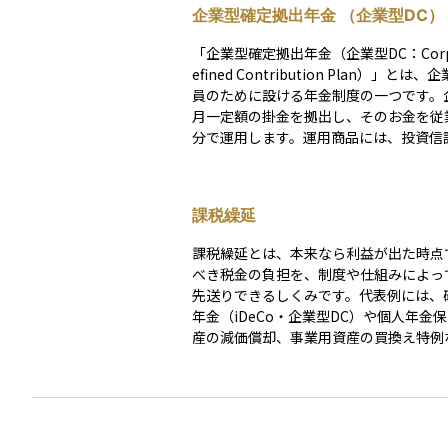
企業型確定拠出年金 （企業型DC）
「企業型確定拠出年金（企業型DC：Corpo
efined Contribution Plan）」とは
員のために設ける年金制度の一つです。
月一定額の掛金を拠出し、そのお金を従
分で運用します。運用商品には、投資信
預金などがあり、選び方によって将来の
変わります。 この制度は、老後資金を準備するた
めのもので、掛金の拠出時に税制優遇が
課税繰延
うメリットがあります。ただし、運用に
資産が増えることもあれば、減ることも
課税繰延とは、本来なら利益が出た時点
す。また、個人型確定拠出年金（iDeCo：In
べき税金の負担を、制度や仕組みによっ
ual Defined Contribution Plan）
先送りできるしくみです。代表例には、
は企業が負担します。企業にとっては福
年金（iDeCo・企業型DC）や個人年金
一環となり、従業員の定着にも役立つ制
産の減価償却、事業用資産の買換え特例
り、運用中の利益に税金がかからないこ
産を効率よく成長させることができます。 ま
株式や投資信託の含み益についても、売
では課税されないため、制度によらず**
繰延効果が生じるケース**もあります。