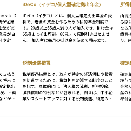
iDeCo（イデコ/個人型確定拠出年金)
所得
rate D
iDeCo（イデコ）とは、個人型確定拠出年金の愛
所得
、企業が従業
称で、老後の資金を作るための私的年金制度で
る際
企業が毎
す。20歳以上65歳未満の人が加入でき、掛け金は
なる
業員が自
65歳まで拠出可能。60歳まで原則引き出せませ
療費
託や定期
ん。 加入者は毎月の掛け金を決めて積み立て、選
り、
受取額が
んだ金融商品で長期運用し、60歳以降に年金また
役割
は一時金として受け取ります。加入には金融機関
を活
あるとい
選択、口座開設、申込書類提出などの手続きが必
る。
税制優遇措置
確定
よっては
要です。 投資信託や定期預金、生命保険などの金
者の
ありま
融商品で運用し、税制優遇を受けられます。積立
ある
で支払う
税制優遇措置とは、政府が特定の経済活動や投資
確定給
divid
時は掛金が全額所得控除の対象となり、運用時は
て将来に
を促進するために、税負担を軽減する制度のこと
給与
と異なり、掛金
運用益が非課税、受取時も一定額が非課税になる
確定拠出
を指す。具体的には、法人税の減税、所得控除、
金額
利厚生の
などのメリットがあります。 一方で、証券口座と
保険、不動
減価償却の特例などが含まれる。例えば、中小企
産の
度です。
異なり各種手数料がかかること、途中引き出しが
などがあ
業やスタートアップに対する税制優遇、特定の産
給付
原則できない、というデメリットもあります。
とで、資
業への投資促進策などがある。これにより、企業
ある
た、
や個人は資金負担を抑えつつ、事業成長や投資の
付年
却するま
拡大を図ることができる。政策目的に応じて適用
産管
結果的に
範囲や内容が変わるため、適用条件の確認が重要
入源
ただしこ
である。
影響