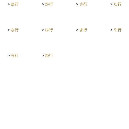
>
あ行
>
か行
>
さ行
>
た行
課税のタ
いと
つ、将来
になりま
出口戦略
>
な行
>
は行
>
ま行
>
や行
。
>
ら行
>
わ行