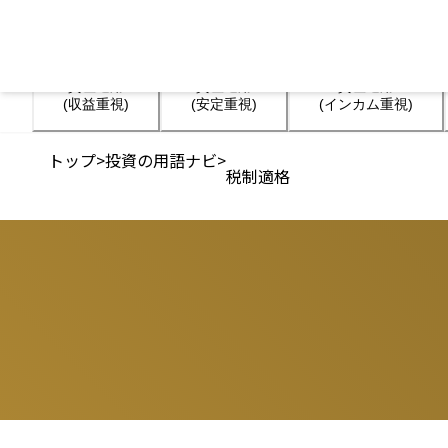
資産運用

資産運用

資産運用

(収益重視)
(安定重視)
(インカム重視)
トップ
>
投資の用語ナビ
>
税制適格