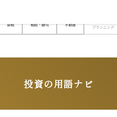
ライフ

節税
相続・贈与
不動産
プランニング
投資の用語ナビ