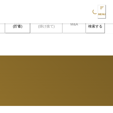
Loading...
MENU
保険

保険

M&A
検索する
(貯蓄)
(掛け捨て)