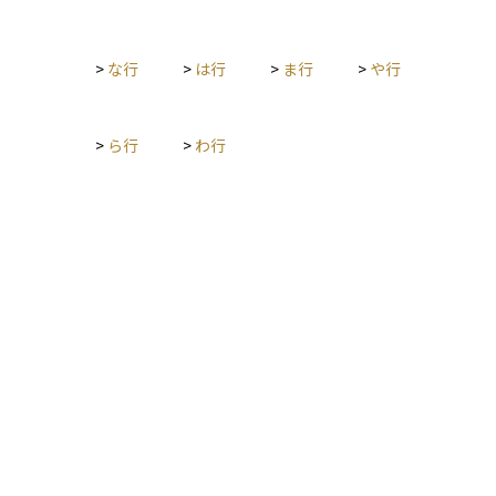
にも注意が必要です。
>
な行
>
は行
>
ま行
>
や行
>
ら行
>
わ行