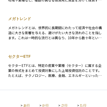
地域や業種など、複数の異なる投資先に資金を分けて投資する
戦略です。 例えば、特定の国の株式市場が大きく下落した場合
でも、債券や他の地域の資産が値上がりする可能性があれば、
全体としての損失を軽減できます。このように、資金を一カ所
メガトレンド
に集中させるよりも値動きの影響が分散されるため、長期的に
はより安定したリターンが期待できます。 ただし、あらゆるリ
メガトレンドとは、世界的に長期間にわたって経済や社会の構
スクが消えるわけではなく、世界全体の経済状況が悪化すれば
造に大きな影響を与える、避けがたい大きな流れのことを指し
同時に下落するケースもあるため、投資を行う際は目標や投資
ます。これは一時的な流行とは異なり、10年から数十年という
期間、リスク許容度を考慮したうえで、計画的に実行すること
長いスパンで続く傾向です。 たとえば、高齢化社会の進行、気
が大切です。
候変動への対応、テクノロジーの進化、都市化の拡大などがメ
ガトレンドに該当します。資産運用においては、こうしたメガ
セクターETF
トレンドを見据えて投資先を選ぶことで、長期的な成長が期待
できる分野に資金を投じる判断材料になります。つまり、未来
セクターETFとは、特定の産業や業種（セクター）に属する企
の大きな変化を先取りし、そこに乗ることで資産を効率よく増
業の株式をまとめて投資対象にした上場投資信託のことです。
やす可能性が高まるということです。
たとえば、テクノロジー、医療、金融、エネルギーといった分
野ごとに構成されており、そのセクターに関連する企業の株価
の動きに連動するように設計されています。 ETFなので証券取
引所で株と同じように売買でき、手軽に分散投資が可能です。
投資初心者でも、個別企業を選ばずに特定の業界全体の成長に
期待して投資できるのが魅力です。ただし、特定の分野に集中
>
あ行
>
か行
>
さ行
>
た行
している分、景気や社会情勢の変化による影響を受けやすい点