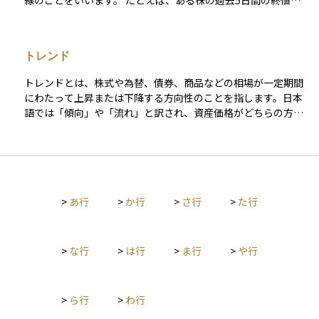
線のことをいいます。 たとえば、ある株の過去5日間の終値を
毎日平均して、その平均値を線でつないでいくと「5日移動平均
線」ができます。これにより、日々の細かい値動きに左右され
ず、価格の流れや傾向をつかみやすくなります。 投資の世界で
トレンド
は、短期（例：5日）、中期（例：25日）、長期（例：75日や2
00日）といったさまざまな期間の移動平均線が使われ、それぞ
トレンドとは、株式や為替、債券、商品などの相場が一定期間
れが売買のタイミングを見極める目安とされます。特に初心者
にわたって上昇または下降する方向性のことを指します。日本
でも視覚的にトレンドを把握しやすいため、テクニカル分析の
語では「傾向」や「流れ」と訳され、資産価格がどちらの方向
基本として広く利用されています。
に動いているかを表す基本的な概念です。 たとえば、価格がじ
わじわと上がっていく状態は「上昇トレンド」、逆に下がり続
けている状態は「下降トレンド」と呼ばれます。 相場には、常
に短期・中期・長期のさまざまな時間軸のトレンドが存在し、
それを把握することで投資判断や売買のタイミングを考えるう
>
あ行
>
か行
>
さ行
>
た行
えでの重要なヒントになります。特にチャート分析（テクニカ
ル分析）では、移動平均線やトレンドラインなどを使ってこの
トレンドを視覚的に捉えようとします。 トレンドに逆らわずに
投資することは、リスクを抑えながら利益を狙うための基本的
>
な行
>
は行
>
ま行
>
や行
な戦略とされ、「トレンドに乗る」という言葉がよく使われま
す。投資初心者にとっても、市場全体の大まかな方向をつかむ
感覚としてトレンドの理解はとても役立ちます。
>
ら行
>
わ行