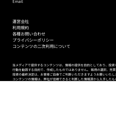
Email:
運営会社
利用規約
各種お問い合わせ
プライバシーポリシー
コンテンツの二次利用について
当メディアで提供するコンテンツは、情報の提供を目的としており、投資
行動を勧誘する目的で、作成したものではありません。 銘柄の選択、売買
投資の最終決定は、お客様ご自身でご判断いただきますようお願いいたしま
コンテンツの情報は、弊社が信頼できると判断した情報源から入手したも
が、その情報源の確実性を保証したものではありません。 また、本コンテ
載内容は、予告なしに変更することがあります。
「投資のコンシェルジュ」はMONO Investmentの登録商標です（登録商標
6527070号）。