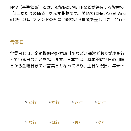
（配当や議決権など）を得ることになります。資産運用や税務
NAV（基準価額）とは、投資信託やETFなどが保有する資産の
上の取扱いにおいては、取引が実際に成立した日（受渡日）を
「1口あたりの価値」を示す指標です。英語ではNet Asset Valu
基準に考えることが多いため、重要なスケジュール上の概念と
eと呼ばれ、ファンドの純資産総額から負債を差し引き、発行口
なっています。
数で割って算出されます。投資信託の価格の基本となるもの
で、投資家が保有している資産の時価を把握する際の中心的な
指標です。 通常の投資信託では、この基準価額は1日に1回（多
営業日
くの場合、取引終了後）に算出されます。そのため、日中の値
動きは反映されず、翌営業日に公表される形になります。一方
営業日とは、金融機関や証券取引所などが通常どおり業務を行
で、ETFの場合も同様のNAVが算出されていますが、これは
っている日のことを指します。日本では、基本的に平日の月曜
「取引日の理論的終値」を示すもので、リアルタイム取引用に
日から金曜日までが営業日となっており、土日や祝日、年末年
はiNAV（インディカティブNAV）が補完的に使われます。 NAV
始などは営業日には含まれません。投資においては、取引の注
の値は、ファンドが保有する株式・債券・コモディティなどの
文が処理されたり、約定や受渡が行われたりするのが営業日に
時価評価額や、分配金・費用（信託報酬など）を反映して計算
限定されるため、この日数の数え方が非常に重要になります。
されます。そのため、市場の変動や為替の影響により日々変化
たとえば「約定日の2営業日後に受渡し」といった表現では、土
します。投資家はこのNAVをもとに、「ファンド全体の価値が
日や祝日を除いて数える必要があります。カレンダー上の日付
どの程度増減しているか」を把握することができます。 ただ
>
あ行
>
か行
>
さ行
>
た行
ではなく、金融のスケジュールに基づく日付として理解してお
し、NAVはあくまで算出時点の理論価格であり、市場での売買
くことが大切です。
価格（ETFの取引価格や投資信託の購入・解約価格）とは必ず
しも一致しません。特にETFでは、取引時間中に市場価格がNA
>
な行
>
は行
>
ま行
>
や行
Vから乖離することがあります。 まとめると、NAVはファンドの
「公的な時価」を示す指標であり、投資信託・ETF双方の基準