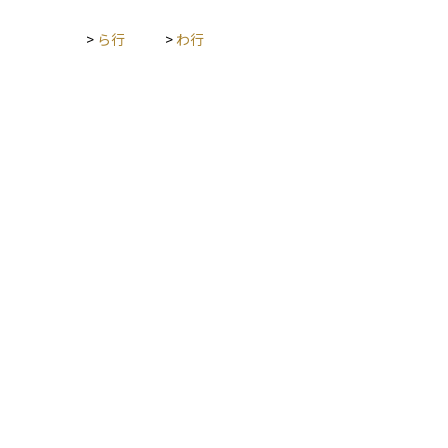
となる価格です。ETFの場合はこれに加え、リアルタイムの理
論値であるiNAVを組み合わせることで、投資家はより正確に市
>
ら行
>
わ行
場状況を把握できます。