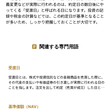
義変更などが実際に行われるのは、約定日の数日後にや
ってくる「受渡日」と呼ばれる日になります。投資の記
録や税金の計算などでは、この約定日が基準となること
が多いため、しっかり把握しておくことが大切です。
関連する専門用語
受渡日
受渡日とは、株式や投資信託などの金融商品を売買した際に、
その代金の支払いや有価証券の引き渡しが実際に行われる日の
ことを指します。注文を出して約定（売買が成立）した日とは
異なり、受渡日は通常その約定日の2営業日後（T＋2）となっ
ています。 たとえば、月曜日に株式を購入した場合、水曜日が
受渡日となり、その日に代金の支払いと株式の受け取りが完了
基準価額（NAV）
します。この日以降、買い手は正式な保有者として株主権利