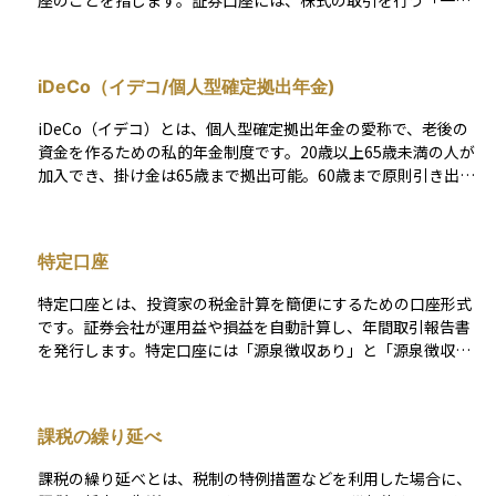
座のことを指します。証券口座には、株式の取引を行う「一般
口座」や「特定口座」、税制優遇を受けられる「NISA口座」な
どがあり、投資目的に応じて選択できます。 証券口座を通じ
て、投資家は国内外の金融市場にアクセスし、資産運用を行う
iDeCo（イデコ/個人型確定拠出年金)
ことが可能になります。特定口座（源泉徴収あり）を選択する
と、証券会社が税金の計算と納税を代行してくれるため、確定
iDeCo（イデコ）とは、個人型確定拠出年金の愛称で、老後の
申告の手間を省くことができます。一方、NISA口座では一定額
資金を作るための私的年金制度です。20歳以上65歳未満の人が
までの投資利益が非課税となるメリットがあります。 なお、iD
加入でき、掛け金は65歳まで拠出可能。60歳まで原則引き出せ
eCo（個人型確定拠出年金）口座も投資信託などを運用できる
ません。 加入者は毎月の掛け金を決めて積み立て、選んだ金融
点では共通していますが、年金専用の制度であり、60歳まで引
商品で長期運用し、60歳以降に年金または一時金として受け取
き出せないなどの制約があるため、一般的な証券口座とは区別
ります。加入には金融機関選択、口座開設、申込書類提出など
されます。投資を始める際には、自身の投資目的や税制面を考
特定口座
の手続きが必要です。 投資信託や定期預金、生命保険などの金
慮し、適切な口座を選ぶことが重要です。
融商品で運用し、税制優遇を受けられます。積立時は掛金が全
特定口座とは、投資家の税金計算を簡便にするための口座形式
額所得控除の対象となり、運用時は運用益が非課税、受取時も
です。証券会社が運用益や損益を自動計算し、年間取引報告書
一定額が非課税になるなどのメリットがあります。 一方で、証
を発行します。特定口座には「源泉徴収あり」と「源泉徴収な
券口座と異なり各種手数料がかかること、途中引き出しが原則
し」の2種類があり、「源泉徴収あり」を選択すれば、税金が取
できない、というデメリットもあります。
引時点で自動的に納付されます。これにより、確定申告が不要
になるため、多くの投資家に利用されています。ただし、損益
課税の繰り延べ
通算や損失の繰越控除を行う場合は確定申告が必要です。
課税の繰り延べとは、税制の特例措置などを利用した場合に、