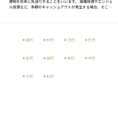
課税を将来に先送りすることをいいます。 設備投資やエンジェ
ル投資など、多額のキャッシュアウトが発生する場合、そこに
課税されると瞬間的な費用負担が大きくなるという問題があり
ます。課税を繰り延べることにより、キャッシュアウトを分散
させることでキャッシュフローが安定する、という効果があり
ます。 ただし、あくまでも先送りであって将来納税負担がある
ことや、適用条件が様々に付与されていることに注意が必要で
>
あ行
>
か行
>
さ行
>
た行
す。
>
な行
>
は行
>
ま行
>
や行
>
ら行
>
わ行