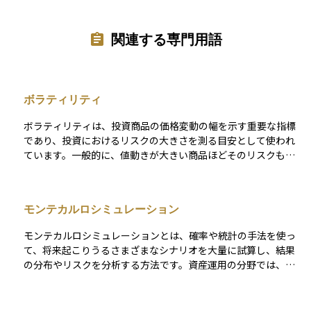
関連する専門用語
ボラティリティ
ボラティリティは、投資商品の価格変動の幅を示す重要な指標
であり、投資におけるリスクの大きさを測る目安として使われ
ています。一般的に、値動きが大きい商品ほどそのリスクも高
くなります。 具体的には、ボラティリティが大きい商品は価格
変動が激しく、逆にボラティリティが小さい商品は価格変動が
穏やかであることを示します。現代ポートフォリオ理論などで
モンテカルロシミュレーション
は、このボラティリティを標準偏差という統計的手法で数値化
し、それを商品のリスク度合いとして評価するのが一般的で
モンテカルロシミュレーションとは、確率や統計の手法を使っ
す。このため、投資判断においては、ボラティリティの大きい
て、将来起こりうるさまざまなシナリオを大量に試算し、結果
商品は高リスク、小さい商品は低リスクと判断されます。
の分布やリスクを分析する方法です。資産運用の分野では、投
資のリターンや資産残高が将来どのように変動するかを予測す
る際に活用されます。 この手法では、たとえば「毎年のリター
ンは正規分布に従う」という仮定のもと、何千回、何万回とラ