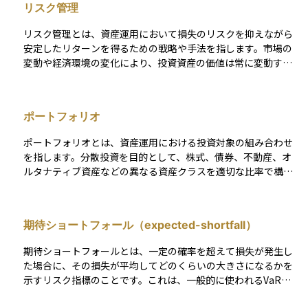
リスク管理
ンダムにシミュレーションを行います。その結果、資産が大き
く増えるパターンもあれば、大きく減るパターンも含まれ、
リスク管理とは、資産運用において損失のリスクを抑えながら
「どの程度の確率で資産が一定額以上になるか／足りなくなる
安定したリターンを得るための戦略や手法を指します。市場の
か」といった確率的な判断が可能になります。 モンテカルロシ
変動や経済環境の変化により、投資資産の価値は常に変動する
ミュレーションは、将来が不確実な中で複数の可能性を視野に
ため、適切なリスク管理を行うことが重要です。具体的には、
入れた現実的な意思決定を支える手法として、年金設計、ライ
異なる資産クラスに分散投資することでリスクを分散させる、
フプラン、保険設計などでも広く活用されています。単一の予
投資対象の信用力や市場環境を定期的に見直す、ストップロス
測値ではなく、幅を持った結果（リスクの幅）を可視化する点
ポートフォリオ
（損切り）ルールを設定するなどの方法があります。また、長
が大きな特徴です。
期的な視点でリスク許容度を考慮しながらポートフォリオを調
ポートフォリオとは、資産運用における投資対象の組み合わせ
整することも有効です。適切なリスク管理を行うことで、市場
を指します。分散投資を目的として、株式、債券、不動産、オ
の急変動時にも冷静に対応し、資産の保全と成長のバランスを
ルタナティブ資産などの異なる資産クラスを適切な比率で構成
取ることが可能になります。
します。投資家のリスク許容度や目標に応じてポートフォリオ
を設計し、リスクとリターンのバランスを最適化します。ま
た、運用期間中に市場状況が変化した場合には、リバランスを
期待ショートフォール（expected-shortfall）
通じて当初の配分比率を維持します。ポートフォリオ管理は、
リスク管理の重要な手法です。
期待ショートフォールとは、一定の確率を超えて損失が発生し
た場合に、その損失が平均してどのくらいの大きさになるかを
示すリスク指標のことです。これは、一般的に使われるVaR
（バリュー・アット・リスク）が「ある確率の範囲内で起こり