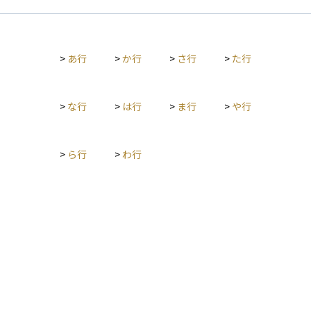
うる最大損失額」を示すのに対して、「その限界を超えたもっ
と深刻な損失」に着目したもので、より現実的で慎重なリスク
管理に役立ちます。 たとえば、「5％の確率で起こる最悪の事
態」が実際に起きたとき、その平均的な損失が期待ショートフ
>
あ行
>
か行
>
さ行
>
た行
ォールです。金融機関では、リーマンショックのような極端な
市場変動に備えるため、この指標を使ってポートフォリオの健
全性を評価するケースが増えています。投資初心者にとっては
少し専門的に聞こえるかもしれませんが、「想定を超えた損失
>
な行
>
は行
>
ま行
>
や行
にどう備えるか」を考えるうえで、知っておきたいリスク指標
です。
>
ら行
>
わ行