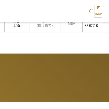
Loading...
MENU
保険

保険

M&A
検索する
(貯蓄)
(掛け捨て)