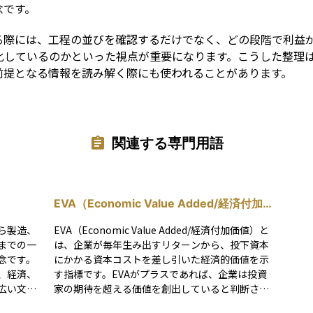
念です。
る際には、工程の並びを確認するだけでなく、どの段階で利益
化しているのかといった視点が重要になります。こうした整理
前提となる情報を読み解く際にも使われることがあります。
関連する専門用語
EVA（Economic Value Added/経済付加
価値）
ら製造、
EVA（Economic Value Added/経済付加価値）と
までの一
は、企業が毎年生み出すリターンから、投下資本
念です。
にかかる資本コストを差し引いた経済的価値を示
、経済、
す指標です。EVAがプラスであれば、企業は投資
広い文脈
家の期待を超える価値を創出していると判断され
れ先」を
ます。逆にマイナスの場合、事業運営によって十