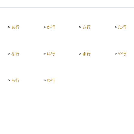
工程が連
分な利益を生み出せていない可能性があります。
指して使
投資家にとってEVAは、単なる利益額では測れな
れるかど
い「経営の質」を評価する物差しとして重要視さ
位置づけ
れます。企業の持続的な成長や資本効率の良さを
>
あ行
>
か行
>
さ行
>
た行
見極めるため、EVAを活用した銘柄選定を行う投
と捉えて
資家も多く、特に長期投資の判断材料として有効
、原材料
な指標の一つです。
、情報共
ていま
>
な行
>
は行
>
ま行
>
や行
及ぶとい
ではあり
害、政策
>
ら行
>
わ行
直しや再
点を理解
てしまう
影響を過
話ではな
を示す概
かという