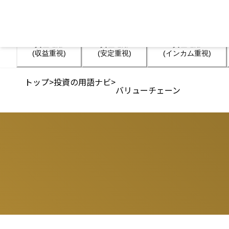
資産運用

資産運用

資産運用

(収益重視)
(安定重視)
(インカム重視)
トップ
>
投資の用語ナビ
>
バリューチェーン