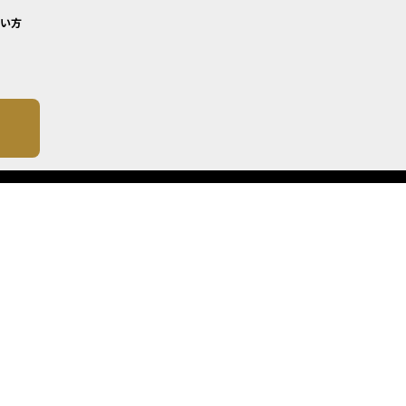
い方
について