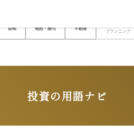
ライフ

節税
相続・贈与
不動産
プランニング
投資の用語ナビ