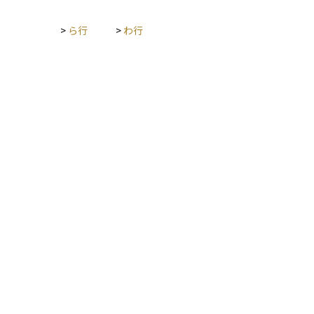
>
ら行
>
わ行