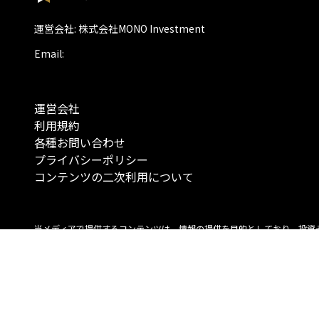
運営会社: 株式会社MONO Investment
Email:
運営会社
利用規約
各種お問い合わせ
プライバシーポリシー
コンテンツの二次利用について
当メディアで提供するコンテンツは、情報の提供を目的としており、投資
行動を勧誘する目的で、作成したものではありません。 銘柄の選択、売買
投資の最終決定は、お客様ご自身でご判断いただきますようお願いいたしま
コンテンツの情報は、弊社が信頼できると判断した情報源から入手したも
が、その情報源の確実性を保証したものではありません。 また、本コンテ
載内容は、予告なしに変更することがあります。