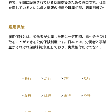
称で、全国に設置されている就職支援のための窓口です。仕事
も可能です。キャリアアップを目指す人や再就職を目指す人に
を探している人には求人情報の提供や職業相談、職業訓練の案
とって、経済的な負担を軽減しながら学び直しを支援してくれ
内などを行い、企業には人材募集のサポートを行います。ま
る制度です。
た、失業した際には、雇用保険の手続きを行う場所でもあり、
失業手当（基本手当）を受け取るための認定や申請もここで行
雇用保険
われます。
雇用保険とは、労働者が失業した際に一定期間、給付金を受け
取ることができる公的保険制度です。日本では、労働者と事業
主がそれぞれ保険料を負担しており、失業給付だけでなく、教
育訓練給付や育児休業給付なども提供されます。 この制度は、
収入が途絶えた際の生活資金を一定期間補う役割を果たし、資
産の取り崩しを抑えるという意味でも、資産運用と補完的な関
係にあります。雇用の安定を図るとともに、労働市場のセーフ
ティネットとして重要な位置を占めています。
>
あ行
>
か行
>
さ行
>
た行
>
な行
>
は行
>
ま行
>
や行