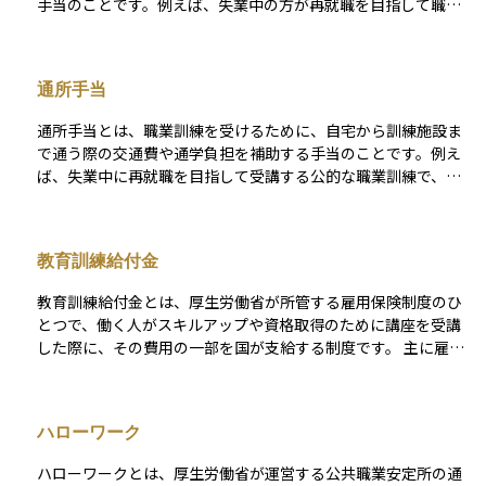
手当のことです。例えば、失業中の方が再就職を目指して職業
訓練を受けている期間に、その訓練日数に応じて「訓練を受け
ているという実績」に基づいて支給される金額で、訓練を継続
するモチベーションや生活の安定を支える役割を担っていま
通所手当
す。具体的には、訓練を実施した日ごとに一定額を支給し、支
給日数や金額に上限が設けられていることが多いため、申請条
通所手当とは、職業訓練を受けるために、自宅から訓練施設ま
件や出席率を確認することが大切です。投資や資産運用におい
で通う際の交通費や通学負担を補助する手当のことです。例え
ては直接の運用商品ではありませんが、キャリア形成や収入ポ
ば、失業中に再就職を目指して受講する公的な職業訓練で、電
テンシャルを高めるための「学びの時間を支える制度」とし
車やバス、自動車を使用して通所する場合に支給されることが
て、将来の収入改善を視野に入れて活用する価値があります。
あります。支給されるには一定の条件があり、たとえば訓練施
設までの距離がある程度以上あること、自宅から施設まで通い
教育訓練給付金
やすい交通手段を使うこと、出席率などの要件を満たすことな
どがあります。制度を正しく活用することで、訓練中の金銭的
教育訓練給付金とは、厚生労働省が所管する雇用保険制度のひ
な負担を軽くし、安心して学びに集中できる環境を整えること
とつで、働く人がスキルアップや資格取得のために講座を受講
ができます。
した際に、その費用の一部を国が支給する制度です。 主に雇用
保険に一定期間加入していた人が対象で、現職中の人だけでな
く、退職後の求職者も条件を満たせば利用できます。対象とな
る講座は、あらかじめ厚生労働大臣の指定を受けたもので、語
ハローワーク
学、IT、医療・介護、簿記、建設業関連など幅広く用意されて
います。 給付額は支払った受講料の20%から最大70%までと制
ハローワークとは、厚生労働省が運営する公共職業安定所の通
度の種類によって異なり、条件を満たせば何度も活用すること