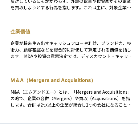
反対しているにもかかわらず、外部の企業や投資家がその企業
を買収しようとする行為を指します。これは主に、対象企業の
株式を市場やTOB（株式公開買付け）などを通じて大量に取得
し、経営権を握ることを狙います。 敵対的買収は、経営陣にと
っては「乗っ取り」と感じられる場合もありますが、株主にと
企業価値
っては、プレミアム価格での買収提案となることがあり、歓迎
されることもあります。このような状況では、買収防衛策やホ
企業が将来生み出すキャッシュフローや利益、ブランド力、技
ワイトナイト（友好的な第三者）などが用いられることもあり
術力、顧客基盤などを総合的に評価して算定される価値を指し
ます。
ます。 M&Aや投資の意思決定では、ディスカウント・キャッシ
ュ・フロー（DCF）などの手法を用いて将来の収益予測を現在
価値に割り引いて見積もることが多いです。 企業価値は株主の
みならず従業員や取引先、社会などのステークホルダーにも関
M＆A（Mergers and Acquisitions）
わるため、近年はESG（環境・社会・ガバナンス）視点も加味
される傾向があります。企業価値の向上を図る施策は、市場で
M&A（エムアンドエー）とは、「Mergers and Acquisitions」
の信用力や株価形成にも大きく影響します。
の略で、企業の合併（Mergers）や買収（Acquisitions）を指
します。合併は2つ以上の企業が統合し1つの会社になること
で、買収はある企業が別の企業の株式や資産を取得し、経営権
を握ることを意味します。 M&Aは、企業が事業規模を拡大した
り、新規市場に参入したりする手段として活用されます。特に
成長戦略の一環として、新技術の獲得や競争力の向上を目的に
行われることが多く、業界再編や経営効率の向上にも寄与しま