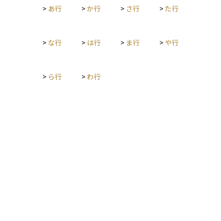
>
あ行
>
か行
>
さ行
>
た行
す。また、M&Aは企業の合併・買収だけでなく、業務提携など
の戦略的パートナーシップを含めて語られることもあります。
M&Aの手法には、友好的買収と敵対的買収があり、友好的買収
では買収先企業の同意のもとで取引が進められますが、敵対的
>
な行
>
は行
>
ま行
>
や行
買収では買収先の同意なしに進められる場合があります。さら
に、株式交換や事業譲渡、経営統合など、さまざまな形態が存
在します。 特にグローバル企業や成長企業にとって、M&Aは競
>
ら行
>
わ行
争力を強化する重要な経営戦略の一つです。しかし、企業文化
の違いや統合後のシナジー効果の実現といった課題も伴うた
め、慎重な戦略策定と適切なデューデリジェンスが求められま
す。