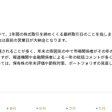
Term
て、1年間の株式取引を締めくくる最終取引日のことを指します
合は直前の営業日が大納会となります。
縮されることが多く、年末の雰囲気の中で市場関係者がその年
ますが、報道機関や金融関係者による一年の総括コメントが多
っては、保有株の年末評価や節税対策、ポートフォリオの見直
>
あ行
>
か行
>
さ行
>
た行