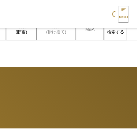
Loading...
MENU
保険

保険

M&A
検索する
(貯蓄)
(掛け捨て)