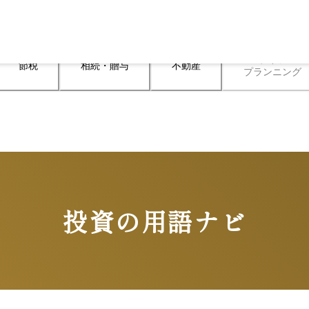
ライフ

節税
相続・贈与
不動産
プランニング
投資の用語ナビ