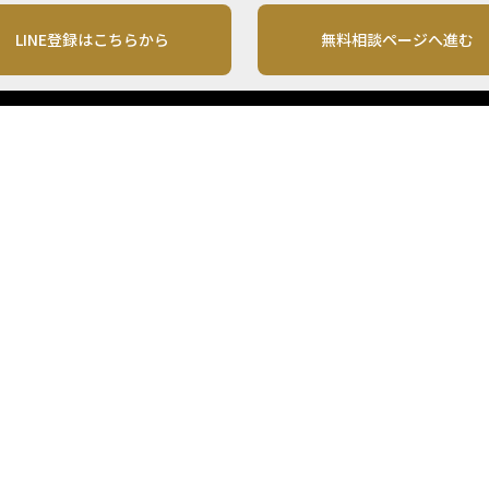
LINE登録はこちらから
無料相談ページへ進む
運営会社
利用規約
各種お問い合わせ
株式会社MONO Investment
プライバシーポリシー
コンテンツの二次利用
ンテンツは、情報の提供を目的としており、投資その他の行動を勧誘する目的で、作
投資の最終決定は、お客様ご自身でご判断いただきますようお願いいたします。 本
から入手したものですが、その情報源の確実性を保証したものではありません。 ま
があります。