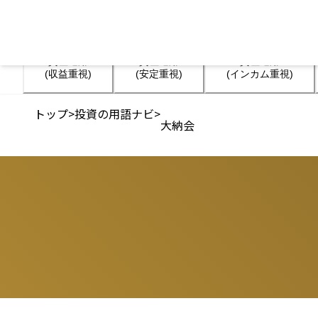
資産運用

資産運用

資産運用

(収益重視)
(安定重視)
(インカム重視)
トップ
>
投資の用語ナビ
>
大納会