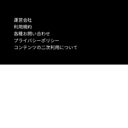
運営会社
利用規約
各種お問い合わせ
プライバシーポリシー
コンテンツの二次利用について
当メディアで提供するコンテンツは、情報の提供を目的としており、投資
行動を勧誘する目的で、作成したものではありません。 銘柄の選択、売買
投資の最終決定は、お客様ご自身でご判断いただきますようお願いいたしま
コンテンツの情報は、弊社が信頼できると判断した情報源から入手したも
が、その情報源の確実性を保証したものではありません。 また、本コンテ
載内容は、予告なしに変更することがあります。
「投資のコンシェルジュ」はMONO Investmentの登録商標です（登録商標
6527070号）。
Copyright © 2022 株式会社MONO Investment All rights reserved.