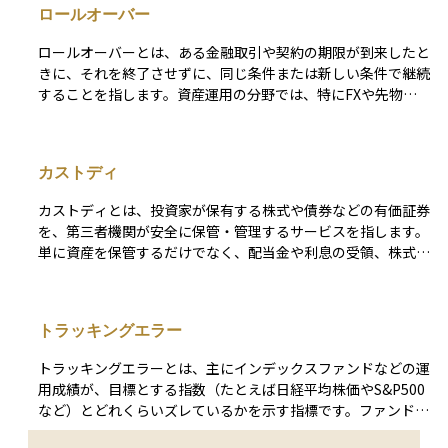
ロールオーバー
ロールオーバーとは、ある金融取引や契約の期限が到来したと
きに、それを終了させずに、同じ条件または新しい条件で継続
することを指します。資産運用の分野では、特にFXや先物取
引、投資信託、債券などでよく使われる言葉です。 たとえ
ば、FXではポジションを翌日に持ち越すことで金利差調整額
（スワップポイント）が発生することがあり、これもロールオ
カストディ
ーバーに含まれます。また、確定拠出年金などでは、満期にな
った資産を再び同じような運用先に自動的に移す場合にもこの
カストディとは、投資家が保有する株式や債券などの有価証券
用語が使われます。ロールオーバーは、資産運用を長期で続け
を、第三者機関が安全に保管・管理するサービスを指します。
る際に知っておくべき重要な仕組みのひとつです。
単に資産を保管するだけでなく、配当金や利息の受領、株式の
権利処理（議決権の行使、株式分割など）、償還時の資金受け
取りなど、各種の事務手続きを投資家に代わって行います。
適切なカストディアン（カストディ業者）を選定することは、
トラッキングエラー
資産管理の透明性・安全性を確保する上で重要な要素の一つと
されています。
トラッキングエラーとは、主にインデックスファンドなどの運
用成績が、目標とする指数（たとえば日経平均株価やS&P500
など）とどれくらいズレているかを示す指標です。ファンドは
基本的に指数に連動するように運用されますが、運用コストや