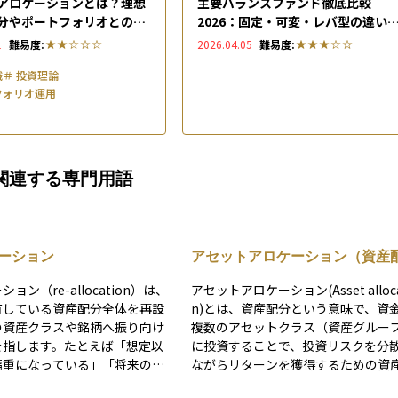
アロケーションとは？理想
主要バランスファンド徹底比較
分やポートフォリオとの違
2026：固定・可変・レバ型の違い
別の決め方を解説
選び方
1
難易度:
2026.04.05
難易度:
識
＃
投資理論
フォリオ運用
関連する専門用語
ーション
アセットアロケーション（資産
分）
ョン（re-allocation）は、
アセットアロケーション(Asset alloca
有している資産配分全体を再設
n)とは、資産配分という意味で、資
の資産クラスや銘柄へ振り向け
複数のアセットクラス（資産グルー
を指します。たとえば「想定以
に投資することで、投資リスクを分
偏重になっている」「将来の生
ながらリターンを獲得するための資
り安定させたい」といった状況
用方法。アセットアロケーションは