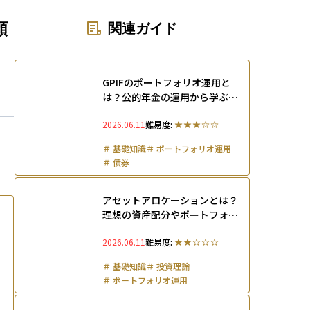
ons
頻
関連ガイド
GPIFのポートフォリオ運用と
は？公的年金の運用から学ぶ投
資の考え方と最新実績をわかり
2026.06.11
難易度:
やすく解説
＃
基礎知識
＃
ポートフォリオ運用
＃
債券
アセットアロケーションとは？
理想の資産配分やポートフォリ
オとの違い、年代別の決め方を
2026.06.11
難易度:
解説
＃
基礎知識
＃
投資理論
＃
ポートフォリオ運用