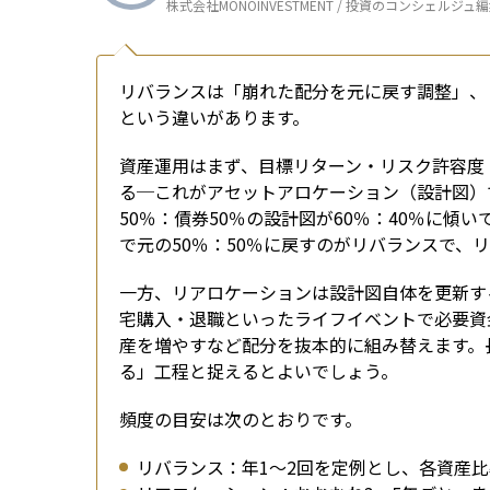
株式会社MONOINVESTMENT / 投資のコンシェルジュ
リバランスは「崩れた配分を元に戻す調整」、
という違いがあります。
資産運用はまず、目標リターン・リスク許容度
る─これがアセットアロケーション（設計図）
50％：債券50％の設計図が60％：40％に
で元の50％：50％に戻すのがリバランスで、
一方、リアロケーションは設計図自体を更新す
宅購入・退職といったライフイベントで必要資
産を増やすなど配分を抜本的に組み替えます。
る」工程と捉えるとよいでしょう。
頻度の目安は次のとおりです。
リバランス：年1〜2回を定例とし、各資産比