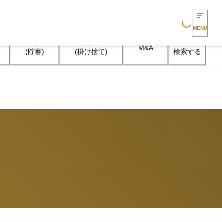
Loading...
MENU
保険

保険

M&A
検索する
(貯蓄)
(掛け捨て)
？