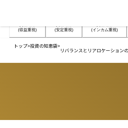
資産運用

資産運用

資産運用

(収益重視)
(安定重視)
(インカム重視)
トップ
>
投資の知恵袋
>
リバランスとリアロケーション