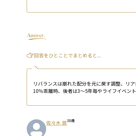
回答をひとことでまとめると...
リバランスは崩れた配分を元に戻す調整、リア
10％乖離時、後者は3〜5年毎やライフイベン
38
歳
佐々木 辰