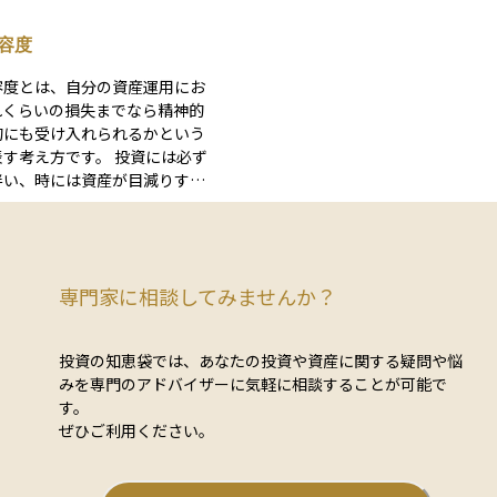
を売却して債券やキャッシュ、
的アセットアロケーションと戦術的
ティブ資産に振り分け直すのが
ットアロケーションの２つを組み合
容度
す。新規資金を追加するのでは
ることで行われ、前者は中長期的に
ートフォリオ内部の構成を組み
目的・リスク許容度・投資機関に基
容度とは、自分の資産運用にお
が特徴で、マーケット環境の変
て資産配分を決定し、後者は短期的
れくらいの損失までなら精神的
利回りやリスク許容度の見直
資対象の資産特性に基づいて資産配
的にも受け入れられるかという
フステージの変化などを背景に
決定する。
え方です。 投資には必ず
-balancin
伴い、時には資産が目減りする
同されがちですが、目的とスコー
ります。そのときに、どのくら
ります。リバランスは「既に決
まで冷静に対応できるか、また
配分（ターゲットアセットアロ
障が出ないかという観点で、自
ン）に対して、市場変動で生じ
ク許容度を見極めることが大切
修正して元に戻す」作業です。
専門家に相談してみませんか？
ト自体は変えず、定期的（例：
の目的などによって人それぞれ
年ごと）に行うメンテナンスと
リスク許容度が高い人は価格変
づけです。一方リアロケーショ
投資の知恵袋では、あなたの投資や資産に関する疑問や悩
い商品にも挑戦できますが、低
ーゲット配分そのものを更新
みを専門のアドバイザーに気軽に相談することが可能で
定性の高い商品を選ぶほうが安
トフォリオの方向性を変える」
す。
自分のリスク許容度を正しく理
であり、長期戦略の転換やリス
ぜひご利用ください。
とで、無理のない投資計画を立
刷新を伴います。 したがっ
ができます。
ンスは“微調整”、リアロケー
再設計”と捉えると理解しやす