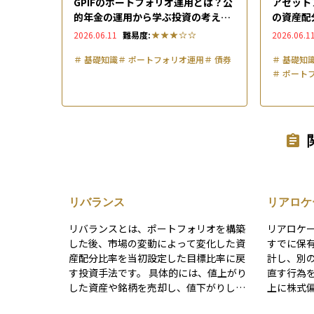
GPIFのポートフォリオ運用とは？公
アセット
的年金の運用から学ぶ投資の考え方
の資産配
と最新実績をわかりやすく解説
い、年代
2026.06.11
難易度:
2026.06.1
＃
基礎知識
＃
ポートフォリオ運用
＃
債券
＃
基礎知
＃
ポート
リバランス
リアロケ
リバランスとは、ポートフォリオを構築
リアロケーシ
した後、市場の変動によって変化した資
すでに保
産配分比率を当初設定した目標比率に戻
計し、別
す投資手法です。 具体的には、値上がり
直す行為
した資産や銘柄を売却し、値下がりした
上に株式
資産や銘柄を買い増すことで、ポートフ
活費をよ