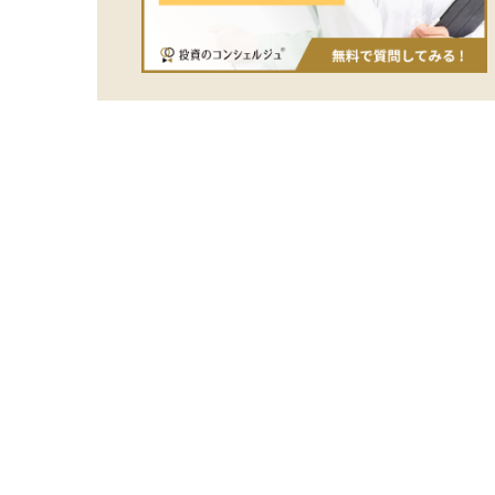
いでしょ
る際は、
ト、流動
また、一
行うこと
すくなり