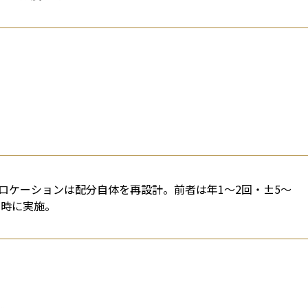
ロケーションは配分自体を再設計。前者は年1〜2回・±5〜
ト時に実施。