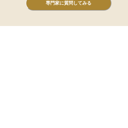
専門家に質問してみる
う。リアロケーションを実施す
売却益にかかる税金や取引コス
性リスクにも注意が必要です。
度に大きく動かすより段階的に
で、タイミングリスクを抑えや
ます。