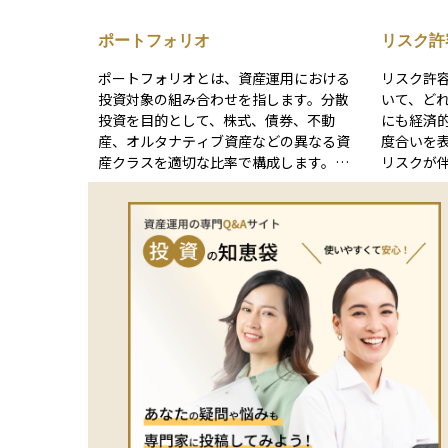
ォリオ全体の資産構成比率を維持しま
で、株式
す。これは過剰なリスクを回避し、ポー
オルタナ
ポートフォリオ
リスク許
トフォリオの安定性を保つためのリスク
典型例で
管理手法として、定期的に実施されま
なく、ポ
ポートフォリオとは、資産運用における
リスク許
す。 例えば、株式が上昇して目標比率を
替える点
投資対象の組み合わせを指します。分散
いて、ど
超えた場合、その一部を売却して債券や
化、目標
投資を目的として、株式、債券、不動
にも経済
現金に再配分するといった調整を行いま
し、ライ
産、オルタナティブ資産などの異なる資
度合いを表す考
す。なお、近年では自動リバランス機能
実施されます。 リバランス（re
産クラスを適切な比率で構成します。投
リスクが
を提供する投資サービスも登場していま
g）と混
資家のリスク許容度や目標に応じてポー
こともあ
す。
プが異な
トフォリオを設計し、リスクとリターン
いの下落
めた目標
のバランスを最適化します。また、運用
生活に支
ケーショ
期間中に市場状況が変化した場合には、
分のリス
たズレを
リバランスを通じて当初の配分比率を維
です。 年齢、収入、資産の状況、投資経
ターゲッ
持します。ポートフォリオ管理は、リス
験、投資
半年や１
ク管理の重要な手法です。
異なり、
いう位置
動の大き
ンは「タ
い人は安
し、ポー
心です。
意思決定
解するこ
ク管理方針の
てること
て、リバラ
ションは“