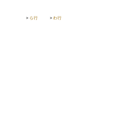
抽出する技術が現実的なものとなり、より精度の高い意思決定
や自動化が実現されています。
>
ら行
>
わ行