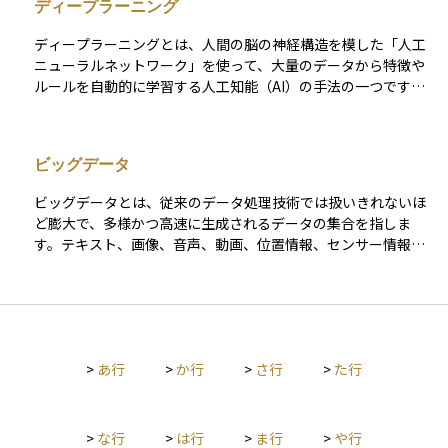
ディープラーニング
用されています。 機械学習には、正解データをもとに学ぶ「教
師あり学習」、正解のないデータから構造を見つけ出す「教師
ディープラーニングとは、人間の脳の神経構造を模した「人工
なし学習」、環境とのやりとりを通じて最適な行動を学ぶ「強
ニューラルネットワーク」を使って、大量のデータから特徴や
化学習」などがあり、目的に応じて使い分けられます。大量の
ルールを自動的に学習する人工知能（AI）の手法の一つです。
データと計算資源の発展により、近年その実用性が飛躍的に高
日本語では「深層学習」とも呼ばれ、画像認識や音声認識、自
まっており、資産運用においても株価の変動予測や不正取引検
然言語処理など、これまでコンピュータには難しかった複雑な
出、ポートフォリオ最適化などの高度な分析に使われていま
タスクの精度を大きく向上させました。特に特徴的なのは、人
す。
ビッグデータ
があらかじめルールを与えなくても、データをもとにパターン
を自律的に見つけ出す点です。生成AIや自動運転、医療診断、
ビッグデータとは、従来のデータ処理技術では扱いきれないほ
金融の異常検知、資産運用アルゴリズムなど、多様な分野に応
ど膨大で、多様かつ高速に生成されるデータの集合を指しま
用されており、現代のAI技術の中心的存在と言えます。深い
す。テキスト、画像、音声、動画、位置情報、センサー情報、
（多層の）ネットワークを用いることで、複雑で抽象的な概念
取引履歴、SNSの投稿など、さまざまな形式の情報が含まれま
も高い精度で処理することが可能です。
す。特徴としては「3V（Volume＝量、Variety＝多様性、Velo
city＝速度）」と呼ばれる要素を持ち、それらを適切に収集・
分析・活用することで、新たな価値や洞察を生み出すことが可
能になります。 ビッグデータは、マーケティングや医療、交
>
あ行
>
か行
>
さ行
>
た行
通、製造業はもちろん、資産運用や金融の分野でも注目されて
おり、市場のトレンド分析、顧客の投資行動予測、信用スコア
の算出などに活用されています。特に機械学習やディープラー
ニングの発展によって、この大量のデータから意味ある情報を
>
な行
>
は行
>
ま行
>
や行