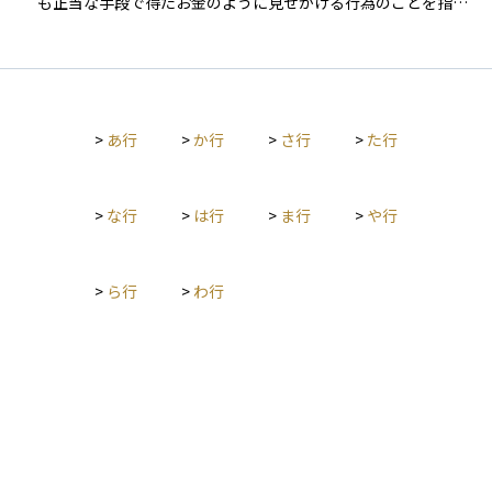
も正当な手段で得たお金のように見せかける行為のことを指し
フラとして重要な役割を果たしており、資産管理や相続、医
ます。 名前の由来は「お金を洗浄する（洗ってきれいにす
療・福祉の現場でも広く活用されています。
る）」という比喩からきており、資金の流れを複雑にすること
で、不正な資金の出所を特定しにくくするのが目的です。 資産
運用の現場では、マネーロンダリング対策が重要な役割を果た
しており、金融機関は顧客の本人確認や不審な取引の報告な
>
あ行
>
か行
>
さ行
>
た行
ど、厳しいルールに従って対応する必要があります。このた
め、投資家自身も取引時に情報提供を求められる場面があり、
健全な金融市場を守るための一環として理解しておくことが大
切です。
>
な行
>
は行
>
ま行
>
や行
>
ら行
>
わ行