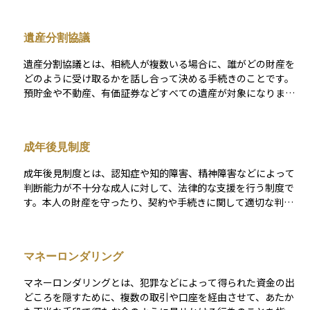
しや振込などができなくなります。 これは、遺産分割が確定す
るまでに勝手に資産が動かされるのを防ぐための措置です。凍
遺産分割協議
結された口座を再び利用するには、相続人全員の同意による遺
産分割協議書や必要書類を金融機関に提出し、手続きを経て資
遺産分割協議とは、相続人が複数いる場合に、誰がどの財産を
産を相続人名義に移す必要があります。万が一、凍結前に引き
どのように受け取るかを話し合って決める手続きのことです。
出しを行うとトラブルの原因になることもあるため、注意が必
預貯金や不動産、有価証券などすべての遺産が対象になりま
要です。
す。原則として相続人全員の合意が必要で、話し合いの結果を
「遺産分割協議書」という文書にまとめて、全員が署名・押印
します。遺言書がない場合や、遺言があっても一部の財産につ
成年後見制度
いて分け方が指定されていないときに行われます。もし話し合
いがまとまらない場合は、家庭裁判所での調停手続きに進むこ
成年後見制度とは、認知症や知的障害、精神障害などによって
とになります。
判断能力が不十分な成人に対して、法律的な支援を行う制度で
す。本人の財産を守ったり、契約や手続きに関して適切な判断
を代わりに行ったりすることで、不利益を被らないように保護
します。 この制度は家庭裁判所の関与のもとで運用され、「後
見」「保佐」「補助」という3つの類型に分かれており、本人の
マネーロンダリング
判断能力の程度に応じて支援のレベルが異なります。また、将
来の備えとして判断能力があるうちに信頼できる人と契約を結
マネーロンダリングとは、犯罪などによって得られた資金の出
んでおく「任意後見制度」もあります。成年後見制度は、高齢
どころを隠すために、複数の取引や口座を経由させて、あたか
化が進む社会において、安心して生活し続けるための法的イン