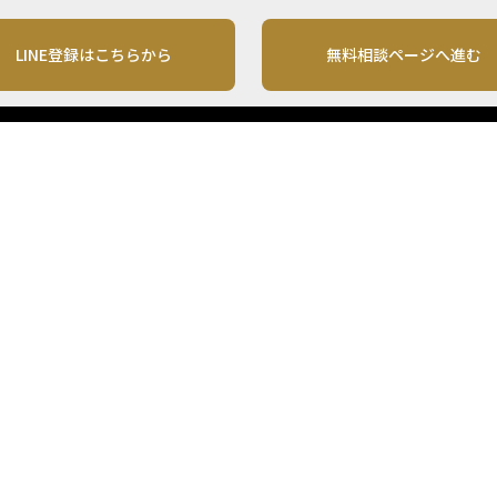
LINE登録はこちらから
無料相談ページへ進む
運営会社
利用規約
各種お問い合わせ
株式会社MONO Investment
プライバシーポリシー
コンテンツの二次利用
ンテンツは、情報の提供を目的としており、投資その他の行動を勧誘する目的で、作
投資の最終決定は、お客様ご自身でご判断いただきますようお願いいたします。 本
から入手したものですが、その情報源の確実性を保証したものではありません。 ま
があります。