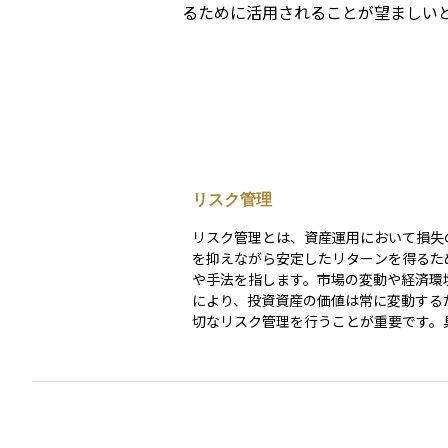
るために活用されることが望ましい
リスク管理
リスク管理とは、資産運用において損失
を抑えながら安定したリターンを得るた
や手法を指します。市場の変動や経済環
により、投資資産の価値は常に変動する
切なリスク管理を行うことが重要です。
は、異なる資産クラスに分散投資するこ
クを分散させる、投資対象の信用力や市
定期的に見直す、ストップロス（損切り
を設定するなどの方法があります。また
な視点でリスク許容度を考慮しながらポ
リオを調整することも有効です。適切な