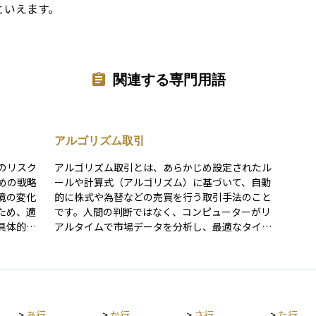
といえます。
関連する専門用語
アルゴリズム取引
のリスク
アルゴリズム取引とは、あらかじめ設定されたル
めの戦略
ールや計算式（アルゴリズム）に基づいて、自動
境の変化
的に株式や為替などの売買を行う取引手法のこと
ため、適
です。人間の判断ではなく、コンピューターがリ
具体的に
アルタイムで市場データを分析し、最適なタイミ
とでリス
ングや価格、注文量などを判断して自動で取引を
場環境を
実行します。 たとえば、「価格が一定以上上がっ
）ルール
たら売る」「出来高が増えたら買う」などの条件
、長期的
を事前にプログラム化しておき、瞬時に実行でき
ートフォ
るのが特徴です。初心者の方には、「ルールを決
>
あ行
>
か行
>
さ行
>
た行
リスク管
めて機械が自動で売買してくれる仕組み」と考え