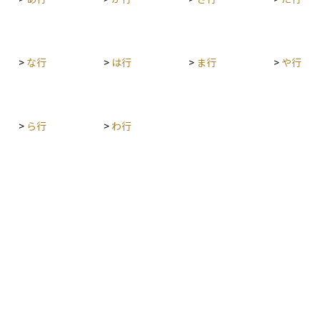
静に対応
るとわかりやすいでしょう。機関投資家や高頻度
ことが可
取引（HFT）などで広く利用されており、マーケ
ットの効率化や流動性向上に寄与する一方で、急
激な価格変動を招くリスクもあります。
>
な行
>
は行
>
ま行
>
や行
>
ら行
>
わ行