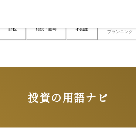
ライフ

節税
相続・贈与
不動産
プランニング
投資の用語ナビ