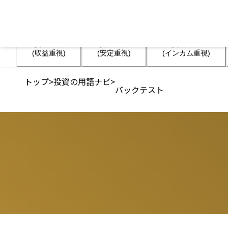
資産運用

資産運用

資産運用

(収益重視)
(安定重視)
(インカム重視)
トップ
>
投資の用語ナビ
>
バックテスト