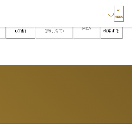
Loading...
MENU
保険

保険

M&A
検索する
(貯蓄)
(掛け捨て)