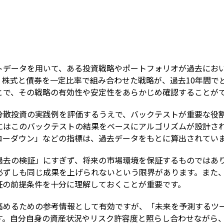
Term
トデータを用いて、ある投資戦略やポートフォリオが過去にお
、株式と債券を一定比率で組み合わせた戦略が、過去10年間で
とで、その戦略の有効性や安定性をあらかじめ確認することが
分散投資の実践例を評価するうえで、バックテストが重要な役
にはこのバックテストの結果をベースにアルゴリズムが設計さ
ローダウン」などの指標は、過去データをもとに算出されてい
過去の検証」にすぎず、将来の市場環境を保証するものではあ
必ずしも同じ成果を上げられないという限界があります。また
証の前提条件を十分に理解しておくことが重要です。
高めるための参考情報として有効ですが、「未来を予測するツ
す。自分自身の資産状況やリスク許容度と照らし合わせながら