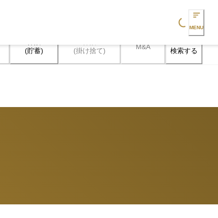
Loading...
MENU
保険

保険

M&A
検索する
(貯蓄)
(掛け捨て)