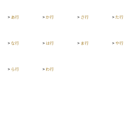
 資産
空白期間
>
あ行
>
か行
>
さ行
>
た行
ベント
合わせて
産目減り
>
な行
>
は行
>
ま行
>
や行
>
ら行
>
わ行