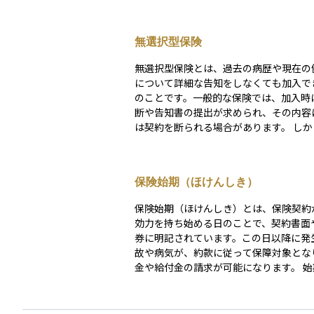
無選択型保険
無選択型保険とは、過去の病歴や現在の
について詳細な告知をしなくても加入で
のことです。一般的な保険では、加入時
断や告知書の提出が求められ、その内容
は契約を断られる場合があります。 しかし無選択
型保険は、この審査を行わない、または
素にすることで、持病がある方や高齢の
入しやすくした仕組みです。その分、保
保険始期（ほけんしき）
常より高めに設定され、保障額も限定的
のの、誰でも受け入れられる安心感を提
保険始期（ほけんしき）とは、保険契約
す。
効力を持ち始める日のことで、契約書面
券に明記されています。この日以降に発
故や病気が、約款に従って保障対象とな
金や給付金の請求が可能になります。 始期は「申
込日」「告知日」「第1回保険料払込日
は異なり、保険会社が審査を終え承諾し
契約者に通知されるため、申込直後に万