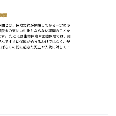
期間
期間とは、保険契約が開始してから一定の期
保険金の支払い対象とならない期間のことを
命保険や医療保険では、契
結んですぐに保障が始まるわけではなく、契
しばらくの間に起きた死亡や入院に対して
保険金が支払われなかったり、一部のみの支
制限されているケースがあります。 この免
間は、不正な保険金請求を防ぐことや、加入
健康状態が不確かな場合のリスクを保険会社
えるために設けられています。特に、健康状
告知が不要な「無告知型保険」や、加入しや
タイプの保険商品では、免責期間の内容が重
意味を持つため、加入前にしっかり確認して
ことが大切です。