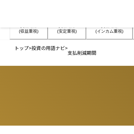
資産運用

資産運用

資産運用

(収益重視)
(安定重視)
(インカム重視)
トップ
>
投資の用語ナビ
>
支払削減期間