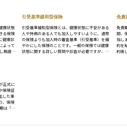
引受基準緩和型保険
免責
健康状態
引受基準緩和型保険とは、健康状態に不安がある
免責
きる保険
人や持病のある人でも加入しやすいように、通常
間、
に健康診
の保険よりも加入時の審査基準（引受基準）を緩
指します。 たとえば生
によって
やかにした保険のことです。一般の保険では健康
約を
状態に関する詳しい質問や診査が必要ですが、こ
約後
極めて簡
のタイプでは「過去〇年以内に入院したことがあ
は、
方でも加
りますか？」など、限定的な質問だけで加入でき
払いに
険料は通
るケースが多くあります。 ただし、保険料は通常
責期
になるも
の保険よりも割高に設定されることが一般的で、
時の
供しま
契約から一定期間（例：1～2年）は保障内容が制
が抑
が正式に
限される「免責期間」が設けられることもありま
態の
や保険証
す。持病や高齢によって通常の保険に加入できな
すい
生した事
かった人にとっては、貴重な保障手段となりま
要な
り、保険
す。加入のハードルは低い一方で、保障内容や費
おく
用のバランスをよく理解することが大切です。
」などと
たうえで
一の事態