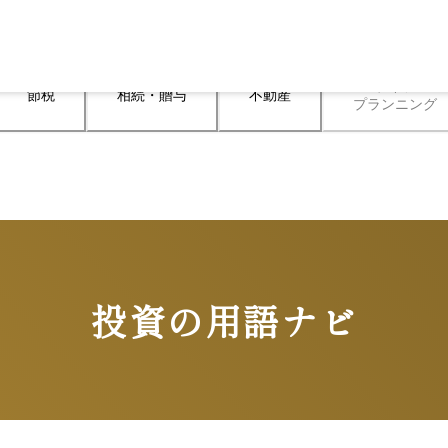
ライフ

節税
相続・贈与
不動産
プランニング
投資の用語ナビ