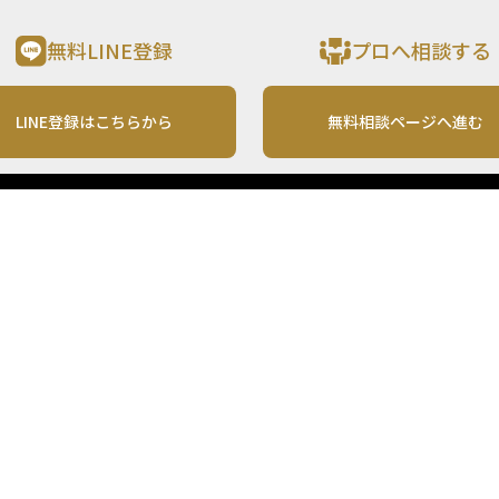
無料LINE登録
プロへ相談する
LINE登録はこちらから
無料相談ページへ進む
運営会社
利用規約
各種お問い合わせ
株式会社MONO Investment
プライバシーポリシー
コンテンツの二次利用
ンテンツは、情報の提供を目的としており、投資その他の行動を勧誘する目的で、作
投資の最終決定は、お客様ご自身でご判断いただきますようお願いいたします。 本