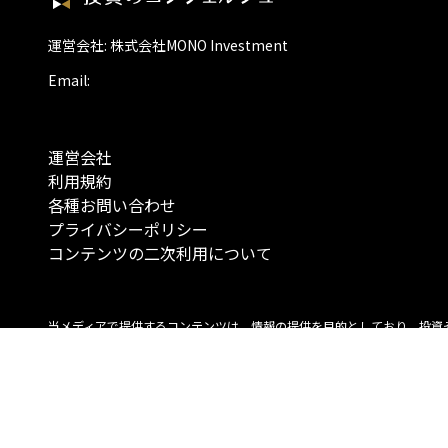
運営会社: 株式会社MONO Investment
Email:
運営会社
利用規約
各種お問い合わせ
プライバシーポリシー
コンテンツの二次利用について
当メディアで提供するコンテンツは、情報の提供を目的としており、投資
行動を勧誘する目的で、作成したものではありません。 銘柄の選択、売買
投資の最終決定は、お客様ご自身でご判断いただきますようお願いいたしま
コンテンツの情報は、弊社が信頼できると判断した情報源から入手したも
が、その情報源の確実性を保証したものではありません。 また、本コンテ
載内容は、予告なしに変更することがあります。