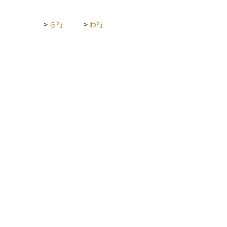
>
ら行
>
わ行