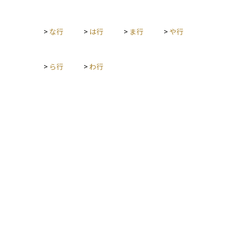
し、NAVはあくまで算出時点の理論価格であり、市場での売買
価格（ETFの取引価格や投資信託の購入・解約価格）とは必ず
しも一致しません。特にETFでは、取引時間中に市場価格がNA
>
な行
>
は行
>
ま行
>
や行
Vから乖離することがあります。 まとめると、NAVはファンドの
「公的な時価」を示す指標であり、投資信託・ETF双方の基準
となる価格です。ETFの場合はこれに加え、リアルタイムの理
論値であるiNAVを組み合わせることで、投資家はより正確に市
>
ら行
>
わ行
場状況を把握できます。