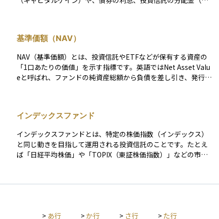
（キャピタルゲイン）や、債券の利息、投資信託の分配金（イ
ンカムゲイン）などがリターンにあたります。 これらを合計し
たものは「トータルリターン」と呼ばれ、投資の成果を総合的
に示す指標です。リターンは、元本に対してどれだけ増えたか
基準価額（NAV）
を「％（パーセント）」で表し、特に長期投資では「年率リタ
ーン」で比較されることが一般的です。 リターンが高いほど投
NAV（基準価額）とは、投資信託やETFなどが保有する資産の
資先として魅力的に感じられますが、そのぶんリスク（価格変
「1口あたりの価値」を示す指標です。英語ではNet Asset Valu
動の可能性）も高くなる傾向があるため、自分の目的やリスク
eと呼ばれ、ファンドの純資産総額から負債を差し引き、発行口
許容度に応じて、適切なリターンを見込むことが大切です。
数で割って算出されます。投資信託の価格の基本となるもの
で、投資家が保有している資産の時価を把握する際の中心的な
指標です。 通常の投資信託では、この基準価額は1日に1回（多
インデックスファンド
くの場合、取引終了後）に算出されます。そのため、日中の値
動きは反映されず、翌営業日に公表される形になります。一方
インデックスファンドとは、特定の株価指数（インデックス）
で、ETFの場合も同様のNAVが算出されていますが、これは
と同じ動きを目指して運用される投資信託のことです。たとえ
「取引日の理論的終値」を示すもので、リアルタイム取引用に
ば「日経平均株価」や「TOPIX（東証株価指数）」などの市場
はiNAV（インディカティブNAV）が補完的に使われます。 NAV
全体の動きを示す指数に連動するように設計されています。こ
の値は、ファンドが保有する株式・債券・コモディティなどの
の仕組みにより、個別の銘柄を選ぶ手間がなく、市場全体に分
時価評価額や、分配金・費用（信託報酬など）を反映して計算
散投資ができるのが特徴です。また、運用の手間が少ないた
されます。そのため、市場の変動や為替の影響により日々変化
め、手数料が比較的安いことも魅力の一つです。投資初心者に
します。投資家はこのNAVをもとに、「ファンド全体の価値が
とっては、安定した長期運用の第一歩として選びやすいファン
どの程度増減しているか」を把握することができます。 ただ
>
あ行
>
か行
>
さ行
>
た行
ドの一つです。