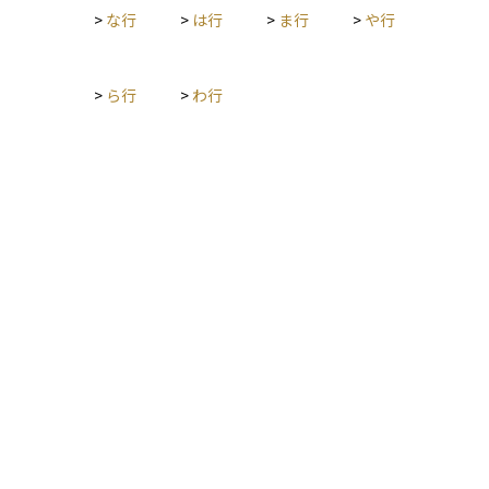
の魅力です。ただし、譲渡益や配当・利息には原則として20.31
理の第一歩となります。
>
な行
>
は行
>
ま行
>
や行
5％の申告分離課税がかかり、上場株式や公募投信は時価評価が
会計基準でも義務づけられるなど、税務・会計・金融規制の面
でも厳格なルールが設定されています。 このように有価証券
は、金融市場を通じて資金を循環させる中心的なインフラであ
>
ら行
>
わ行
り、個人投資家にとっては資産形成の主軸となる一方で、法
律・税務・会計の枠組みによって権利が保護され、リスク管理
が図られている点が大きな特徴です。