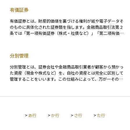
として活用される。信託契約を通じて、顧客の資産を安全に管
有価証券
理し、特定の目的に沿った資産運用が可能となる。
有価証券とは、財産的価値を裏づける権利が紙や電子データそ
のものに具体化された証券類を指します。金融商品取引法第２
条では「第一項有価証券（株式・社債など）」「第二項有価証
券（投資信託受益証券など）」に分類され、さらに商法や手形
法でも定義が設けられています。現在は株券不発行制度や「ほ
ふり（証券保管振替機構）」による電子化が進み、一般の投資
分別管理
家が実物の証券を受け取る場面はほとんどありません。 有価証
券は、大きく ①資金調達・投資対象としての証券 と ②決済・
分別管理とは、証券会社や金融商品取引業者が顧客から預かっ
信用補完を目的とする証券 に分けられます。前者には株式、社
た資産（現金や株式など）を、自社の資産とは完全に区別して
債、国債、投資信託受益証券、ETF（Exchange Traded Fund
管理することをいいます。この仕組みによって、万が一その業
〈上場投資信託〉）などが含まれ、保有者は配当金や利息、値
者が経営破綻しても、顧客の資産はその業者の債権者によって
上がり益を得る可能性があります。後者には約束手形や小切手
差し押さえられず、原則として保護されるようになっていま
が該当し、主に企業間の支払い手段として流通しますが、一般
す。 たとえば、投資信託や株式取引などを行う際、投資家が預
的な投資対象にはなりにくい点が前者と大きく異なります。 企
けた資産は、業者自身の運転資金などとは別に保管されるた
業や政府は有価証券を発行して広く資金を集め、投資家は将来
め、安心して取引を行うことができます。この制度は金融商品
得られるリターンを期待して取得します。その価格は市場の需
>
あ行
>
か行
>
さ行
>
た行
取引法で義務づけられており、投資家の信頼を確保するための
給、金利水準、発行体の信用力などで日々変動するため、価格
基本的な仕組みのひとつです。資産運用においては、どのよう
変動リスクと引き換えに収益機会を得られることが資産運用上
に自分の資産が守られているのかを理解することが、リスク管