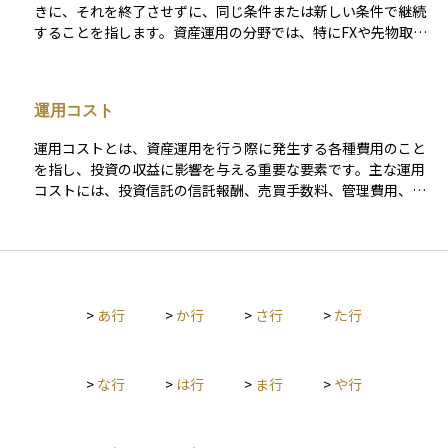
きに、それを終了させずに、同じ条件または新しい条件で継続
することを指します。資産運用の分野では、特にFXや先物取
引、投資信託、債券などでよく使われる言葉です。 たとえば、
FXではポジションを翌日に持ち越すことで金利差調整額（スワ
ップポイント）が発生することがあり、これもロールオーバー
運用コスト
に含まれます。また、確定拠出年金などでは、満期になった資
産を再び同じような運用先に自動的に移す場合にもこの用語が
運用コストとは、資産運用を行う際に発生する各種費用のこと
使われます。ロールオーバーは、資産運用を長期で続ける際に
を指し、投資の収益に影響を与える重要な要素です。主な運用
知っておくべき重要な仕組みのひとつです。
コストには、投資信託の信託報酬、売買手数料、管理費用、税
金などがあります。 例えば、投資信託を利用する場合、運用会
社に支払う信託報酬が発生し、これは資産の一定割合として毎
年差し引かれます。また、株式やETFを売買する際には証券会
社の取引手数料がかかるほか、為替取引を伴う投資ではスプレ
ッド（売値と買値の差）もコストの一部になります。さらに、
>
あ行
>
か行
>
さ行
>
た行
運用益に対する税金（例えば、日本の株式や投資信託の利益に
は約20％の税金がかかる）も考慮する必要があります。 運用コ
ストを抑えることで、長期的な投資パフォーマンスを向上させ
ることができるため、低コストの金融商品を選ぶことや、不要
>
な行
>
は行
>
ま行
>
や行
な売買を減らすことが重要です。コストを意識した資産運用を
行うことで、資産を効率的に増やすことが可能になります。