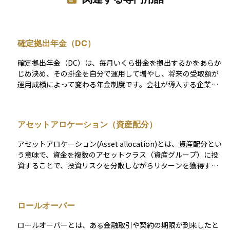
確定拠出年金（DC）
確定拠出年金（DC）は、毎月いくら掛金を拠出するかをあらか
じめ決め、その掛金を自分で運用して増やし、将来の受取額が
運用成績によって変わる年金制度です。会社が導入する企業型
と、自分で加入する個人型（iDeCo）の二つがあり、掛金は所
得控除の対象になるため節税効果があります。 運用対象は投資
信託や定期預金などから選べ、運用益も非課税で再投資される
アセットアロケーション（資産配分）
仕組みです。60歳以降に年金や一時金として受け取れますが、
途中で自由に引き出せない点に注意が必要です。老後資金を自
アセットアロケーション(Asset allocation)とは、資産配分とい
ら準備し、運用の成果を自分の年金額として受け取る「自助努
う意味で、資金を複数のアセットクラス（資産グループ）に投
力型」の代表的な制度となっています。
資することで、投資リスクを分散しながらリターンを獲得する
ための資産運用方法。アセットアロケーションは戦略的アセッ
トアロケーションと戦術的アセットアロケーションの２つを組
み合わせることで行われ、前者は中長期的に投資目的・リスク
ロールオーバー
許容度・投資機関に基づいて資産配分を決定し、後者は短期的
に投資対象の資産特性に基づいて資産配分を決定する。
ロールオーバーとは、ある金融取引や契約の期限が到来したと