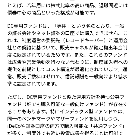
とえば、若年層には株式比率の高い商品、退職間近には
債券中心の商品といった構成が可能です。
DC専用ファンドは、「専用」という名のとおり、一般
の証券会社やネット証券の口座では購入できません。こ
れは、制度運営の委託先（レコードキーパー）と運用会
社との契約に基づいて、販売チャネルが確定拠出年金制
度に限定されているためです。また、これらのファンド
は広告や営業活動を行わない代わりに、制度加入者への
提供を前提としてコスト構造が最適化されています。通
常、販売手数料はゼロで、信託報酬も一般向けより低水
準に設定されています。
ただし、DC専用ファンドと似た運用方針を持つ公募フ
ァンド（誰でも購入可能な一般向けファンド）が存在す
ることもあります。特にインデックス型ファンドでは、
同一のベンチマークやマザーファンドを使用しつつ、
iDeCoや証券口座の両方で購入可能な「共通ファンド」
が多く、制度外でも近い投資成果を得ることは可能で