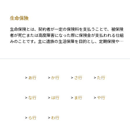
税額が過大になったり、申告漏れが生じたりするリスクもあり
では年間110万円までの贈与が非課税。また、NISA（少額投資
以下のようなものがあります。 - 生命保険金の非課税枠：法定
ます。実務では、民法と税法での扱いの違いを十分に理解し、
非課税制度）では年間の投資上限額に対する運用益が非課税と
相続人1人あたり500万円まで非課税 - 死亡退職金の非課税枠：
必要に応じて専門家の助言を受けながら適切に対応することが
なる。 このような非課税枠は、税負担の軽減や特定の政策目的
生命保険と同様に1人あたり500万円まで非課税 - 債務控除：被
生命保険
重要です。
（資産形成促進など）のために設定されており、納税者にとっ
相続人に借入金などの債務があった場合、その金額を控除可能
て税金対策の重要な要素となっている。
- 葬式費用の控除：通夜・葬儀などにかかった費用は、相続財
生命保険とは、契約者が一定の保険料を支払うことで、被保険
産から差し引くことができる また、配偶者には配偶者の税額軽
者が死亡または高度障害になった際に保険金が支払われる仕組
減（1億6,000万円または法定相続分まで非課税）が認められて
みのことです。主に遺族の生活保障を目的とし、定期保険や終
おり、適切に遺産分割を行えば、税額を大幅に減らすことがで
身保険などの種類があります。また、貯蓄性を備えた商品もあ
きます。 相続税は、財産の種類や分割の仕方、受け取る人の立
り、満期時に保険金を受け取れるものもあります。加入時の年
場によって税額が大きく変動するため、生前からの対策が非常
齢や健康状態によって保険料が異なり、長期的な資産運用やリ
に重要です。生命保険や不動産の活用、資産の組み替えなどを
スク管理の一環として活用されます。
通じて、相続税評価額をコントロールすることが、家族への負
担を減らし、スムーズな資産承継を実現するための鍵となりま
>
あ行
>
か行
>
さ行
>
た行
す。
>
な行
>
は行
>
ま行
>
や行
>
ら行
>
わ行