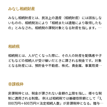
みなし相続財産
みなし相続財産とは、民法上の遺産（相続財産）には該当しな
いものの、相続税法により「相続または遺贈により取得したも
の」とみなされ、相続税の課税対象となる財産を指します。形
式的には遺産に含まれなくても、被相続人の死亡をきっかけに
相続人などが取得する経済的利益であるため、税負担の公平性
を保つ目的で課税対象とされています。 代表的な対象として、
相続税
被相続人が契約者・被保険者である生命保険金、勤務先から支
給される死亡退職金、死亡を契機に得られる定期金の受給権な
相続税とは、人が亡くなった際に、その人の財産を配偶者や子
どがあります。これらは遺産分割協議の対象には含まれないケ
どもなどの相続人が受け継いだときに課される税金です。対象
ースが多いものの、相続税の申告上は「みなし相続財産」とし
となる財産には、預貯金や不動産、株式、貴金属、事業用資産
て計上が求められます。 特に生命保険金および死亡退職金につ
などが含まれ、相続財産の合計額が一定の基準額を超えると課
いては、それぞれに相続税法上の非課税限度額が個別に適用さ
税対象となります。 相続税には、「3,000万円＋600万円×法定
れます。具体的には、各財産ごとに「500万円 × 法定相続人の
相続人の数」で計算される基礎控除があり、この範囲内であれ
数」まで非課税となります。たとえば、法定相続人が3人いる場
非課税枠
ば原則として税金はかかりません。しかし、資産規模が大きい
合は、生命保険金1,500万円まで、死亡退職金も1,500万円まで
場合や相続人の数が少ない場合には、課税対象となり、10％〜
が相続税の課税対象から除外されます（受取人が相続人である
非課税枠とは、税金が課されない金額の上限を指し、様々な税
55％の累進税率が適用されます。 さらに、相続税にはさまざま
など、一定の条件を満たす場合に限ります）。 これらの非課税
制に適用される制度。 例えば相続税では基礎控除額として「3,
な非課税枠や控除制度が設けられており、これらを適切に活用
枠は合算ではなく個別適用されるため、誤った理解によって課
000万円＋600万円×法定相続人数」が非課税枠となる。贈与税
することで税負担を抑えることが可能です。代表的な制度には