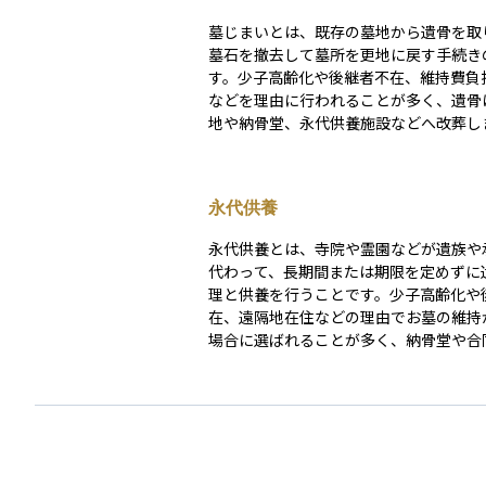
墓じまいとは、既存の墓地から遺骨を取
墓石を撤去して墓所を更地に戻す手続き
す。少子高齢化や後継者不在、維持費負
などを理由に行われることが多く、遺骨
地や納骨堂、永代供養施設などへ改葬しま
じまいには、親族間の合意形成、寺院や
者への連絡、行政からの改葬許可の取得
者による墓石撤去など、複数の手続きが
永代供養
す。資産管理や相続の観点からも、墓じ
来の維持管理費や負担を軽減する選択肢
永代供養とは、寺院や霊園などが遺族や
して注目されています。
代わって、長期間または期限を定めずに
理と供養を行うことです。少子高齢化や
在、遠隔地在住などの理由でお墓の維持
場合に選ばれることが多く、納骨堂や合
木葬などさまざまな形態があります。 永代供養で
は、契約時に一括費用を支払うことが一
以後の管理費は不要な場合が多いです。
規定に基づき適正に管理され、無縁墓化
割も果たします。資産整理や終活におい
の供養負担を軽減する選択肢として広く