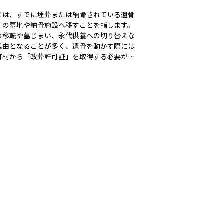
とは、すでに埋葬または納骨されている遺骨
別の墓地や納骨施設へ移すことを指します。
の移転や墓じまい、永代供養への切り替えな
理由となることが多く、遺骨を動かす際には
町村から「改葬許可証」を取得する必要があ
合意形成、現在の墓
理者と新しい受け入れ先の承諾、行政手続き
複数のステップが伴います。墓埋法によって
な手続きが定められており、無許可での改葬
められていません。資産管理や相続の一環と
、将来の維持管理負担を軽減する目的で行わ
こともあります。