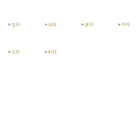
>
な行
>
は行
>
ま行
>
や行
>
ら行
>
わ行