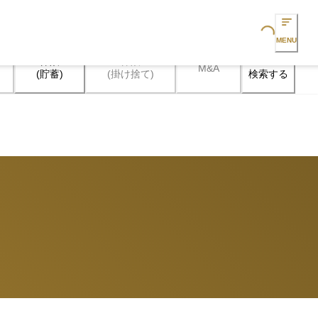
Loading...
MENU
保険

保険

M&A
検索する
(貯蓄)
(掛け捨て)