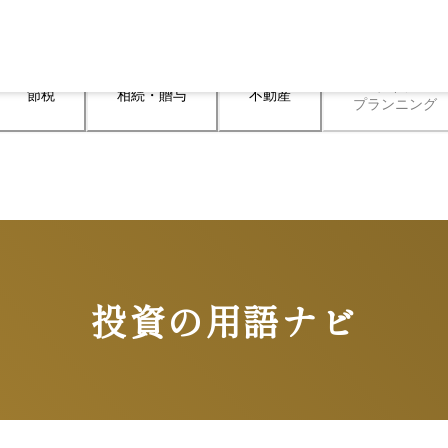
ライフ

節税
相続・贈与
不動産
プランニング
投資の用語ナビ