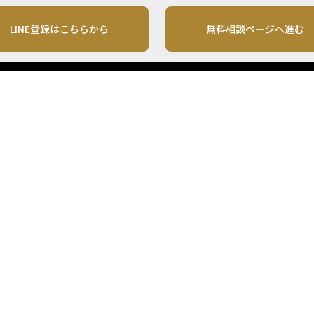
LINE登録はこちらから
無料相談ページへ進む
運営会社
利用規約
各種お問い合わせ
株式会社MONO Investment
プライバシーポリシー
コンテンツの二次利用
ンテンツは、情報の提供を目的としており、投資その他の行動を勧誘する目的で、作
投資の最終決定は、お客様ご自身でご判断いただきますようお願いいたします。 本
から入手したものですが、その情報源の確実性を保証したものではありません。 ま
があります。