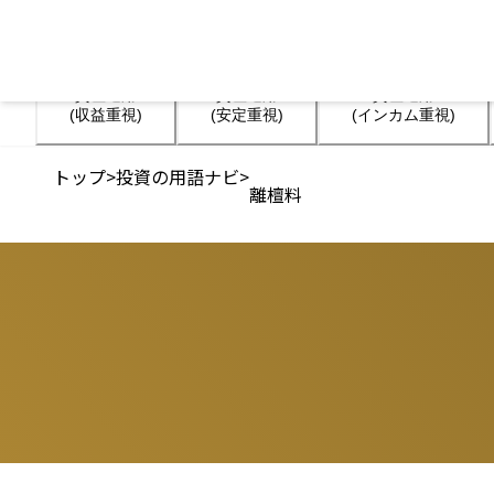
資産運用

資産運用

資産運用

(収益重視)
(安定重視)
(インカム重視)
トップ
>
投資の用語ナビ
>
離檀料