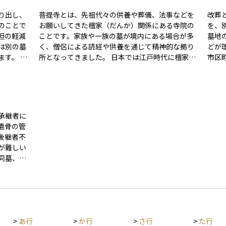
り出し、
菩提寺とは、先祖代々の供養や葬儀、法事などを
改葬
のことで
お願いしてきた檀家（だんか）関係にある寺院の
を、
担の軽減
ことです。家族や一族の墓が境内にある場合が多
墓地
は別の墓
く、僧侶による読経や供養を通じて精神的な拠り
どが
す。 墓
所となってきました。 日本では江戸時代に檀家制
市区
墓地管理
度が広まり、家ごとに菩提寺を持つことが一般的
ります。 改葬には、親族間の
、専門業
となりました。現代でも葬儀や法事の際に菩提寺
地管
必要で
が中心的な役割を果たすことがありますが、少子
など
まいは将
高齢化や都市部への移住によって関係が希薄にな
適正
の一つと
るケースも増えています。墓じまいや永代供養に
は認
承継者に
移行する場合も、菩提寺への相談や了承が必要な
して
遺骨の管
ことが多いです。
れる
後継者不
が難しい
同墓、樹
般的で、
墓埋法の
を防ぐ役
て、将来
>
あ行
>
か行
>
さ行
>
た行
利用され