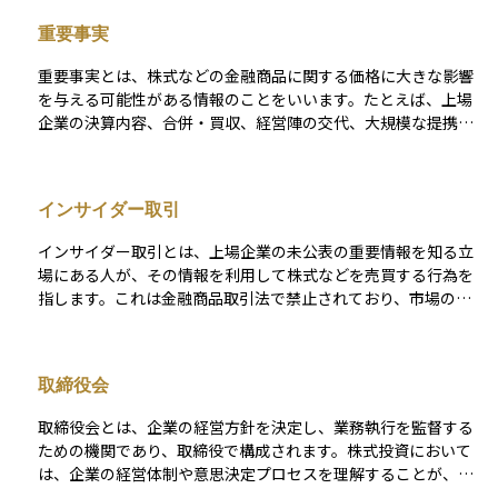
速やかに開示する必要があります。これは、株式市場の公正性
重要事実
と透明性を確保し、すべての投資家が平等に情報を得られるよ
うにするための仕組みです。 適時開示が適切に行われること
重要事実とは、株式などの金融商品に関する価格に大きな影響
で、インサイダー取引の防止や投資家の信頼維持にもつながり
を与える可能性がある情報のことをいいます。たとえば、上場
ます。日本では東京証券取引所の「適時開示規則」によって制
企業の決算内容、合併・買収、経営陣の交代、大規模な提携な
度化されており、企業には「TDnet（適時開示情報閲覧サービ
どが該当します。これらの情報は、一般の投資家が知る前に一
ス）」を通じた情報発信が求められています。資産運用や企業
部の人だけが知っていると、その人たちが有利に取引できてし
分析を行う上では、適時開示情報を活用することで、迅速かつ
まい、公正な市場が保てなくなります。 そのため、こうした重
正確な判断が可能になります。
インサイダー取引
要事実は「適時開示」というルールのもとで、公平に公開され
なければならないと定められています。投資初心者にとって
インサイダー取引とは、上場企業の未公表の重要情報を知る立
も、どのような情報が市場の動きに影響するのかを知ること
場にある人が、その情報を利用して株式などを売買する行為を
は、リスクを減らすためにとても大切です。
指します。これは金融商品取引法で禁止されており、市場の公
平性を守るために設けられた重要なルールです。 たとえば、決
算の内容や合併・買収の計画、大口契約の締結・解消、役員の
交代といった情報は、企業の株価に大きな影響を与える可能性
取締役会
があります。これらが公表される前に、会社の役員や従業員、
関係会社、取引先などの内部関係者が株式を売買すると、公平
取締役会とは、企業の経営方針を決定し、業務執行を監督する
な取引が損なわれることになります。 さらに、こうした情報を
ための機関であり、取締役で構成されます。株式投資において
直接知らされていなくても、内部関係者から話を聞いた家族や
は、企業の経営体制や意思決定プロセスを理解することが、将
知人が、その情報をもとに株を売買した場合も「情報受領者」
来の業績や株主リターンを見極めるうえで重要です。取締役会