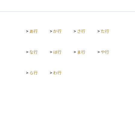
としてインサイダー取引に問われる可能性があります。 たとえ
では、重要な経営戦略の決定、役員の選任・解任、業務執行の
意図的でなくても、未公表情報に基づく取引は規制の対象とな
監視などが行われ、企業のガバナンスを強化し、株主の利益を
ることがあるため、企業に関わる立場にある人やその周辺の人
守る役割を果たします。日本の会社法では、一定規模以上の株
は特に注意が必要です。投資を行う際は、常に公正な情報に基
式会社には取締役会の設置が義務付けられています。投資家に
づいた判断を心がけ、市場の信頼を損なわない行動をとること
>
あ行
>
か行
>
さ行
>
た行
とっては、取締役会の構成やその透明性が、企業価値の評価に
が求められます。
影響を与える要素となります。
>
な行
>
は行
>
ま行
>
や行
>
ら行
>
わ行