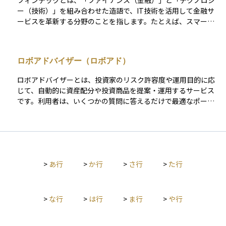
フィンテックとは、「ファイナンス（金融）」と「テクノロジ
ー（技術）」を組み合わせた造語で、IT技術を活用して金融サ
ービスを革新する分野のことを指します。たとえば、スマート
フォンで送金や資産管理ができるアプリ、AIを使った投資アド
バイス、ブロックチェーンによる取引の自動化などがその代表
例です。 従来は銀行や証券会社が提供していたサービスが、よ
ロボアドバイザー（ロボアド）
り低コストで利便性の高い形で個人にも提供されるようにな
り、金融の在り方を大きく変えています。投資初心者にとって
ロボアドバイザーとは、投資家のリスク許容度や運用目的に応
も、フィンテックを活用することで簡単に資産運用を始められ
じて、自動的に資産配分や投資商品を提案・運用するサービス
る環境が整ってきています。
です。利用者は、いくつかの質問に答えるだけで最適なポート
フォリオの提案を受けることができ、少額からでも投資を始め
られるのが特徴です。 ロボアドバイザーには、「提案型（アド
バイス型）」と「運用型（投資一任型）」の2種類があります。
提案型は、投資家に適したポートフォリオを提案するものの、
実際の運用は投資家自身が行います。一方、運用型は、提案だ
>
あ行
>
か行
>
さ行
>
た行
けでなく資産運用もロボアドバイザーが自動で行い、定期的な
リバランスも実施します。 主にインデックス運用を中心とした
バランス型の商品が提供され、現代ポートフォリオ理論（MP
T）を活用した分散投資が行われます。そのため、個別株の選
>
な行
>
は行
>
ま行
>
や行
定や細かい資産管理には向いていません。また、投資家の保有
資産全体を考慮した包括的なアドバイスを受けることができな