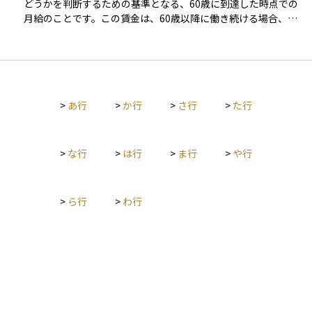
円を9万円超えるため、その半分の4.5万円が支給停止となり、
どうかを判断するための基準となる、60歳に到達した時点での
受け取れる年金は5.5万円になります。 基準額は制度改正により
月給のことです。この賃金は、60歳以降に働き続ける場合、そ
段階的に引き上げられています。2024年度までは47万円でした
の後の賃金と比較して減少しているかどうかを見るために使わ
が、2025年度（令和7年度）からは51万円に引き上げられまし
れます。 具体的には、60歳時点の賃金と比較して、賃金が75％
た。さらに、2026年4月（令和8年4月）からは62万円に引き上
未満に減少していれば、減少分の一部が高年齢雇用継続給付と
げられる予定です。これにより、高齢になっても働き続ける人
して支給される可能性があります。この制度は、高年齢者が賃
がより多くの年金を受け取れるようになります。 在職老齢年金
金が下がっても働き続けられるように支援するものですが、そ
には、60〜64歳を対象とする「低在老」と、65歳以上を対象と
>
あ行
>
か行
>
さ行
>
た行
の際の「スタート地点」となるのが、この60歳到達時賃金で
する「高在老」があります。60〜64歳の場合の基準額は28万円
す。 そのため、この金額の算定方法や確認資料は非常に重要で
と低く設定されていますが、65歳以上は51万円（現行）と緩や
あり、企業によっては賃金改定や再雇用契約の際に慎重に取り
かです。なお、雇用保険の高年齢雇用継続給付を受けている場
扱われます。
>
な行
>
は行
>
ま行
>
や行
合などは、年金額が追加で調整されることもあります。 在職老
齢年金は「働く高齢者の所得と年金の調整」という考え方に基
づく仕組みであり、年金制度の公平性と持続可能性を保ちなが
>
ら行
>
わ行
ら、就労意欲を支える制度として位置づけられています。今後
も高齢者の就労促進と制度の簡素化を目的とした見直しが進む
見通しです。