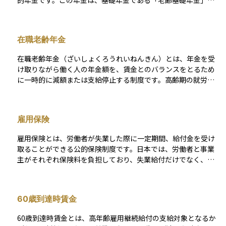
的年金です。この年金は、基礎年金である「老齢基礎年金」に
上乗せされる形で支給され、収入に比例して金額が決まる仕組
みになっています。つまり、働いていたときの給与が高く、加
入期間が長いほど受け取れる年金額も多くなります。また、一
在職老齢年金
定の要件を満たせば、配偶者などに加算される「加給年金」も
含まれることがあります。老後の生活をより安定させるための
在職老齢年金（ざいしょくろうれいねんきん）とは、年金を受
重要な柱となる年金です。
け取りながら働く人の年金額を、賃金とのバランスをとるため
に一時的に減額または支給停止する制度です。高齢期の就労を
促進しつつ、年金財政の公平性を保つことを目的としていま
す。 対象となるのは、老齢厚生年金の受給権があり、厚生年金
保険の適用事業所で報酬を受け取っている人です。具体的に
雇用保険
は、60歳以上で老齢厚生年金を受け取っている人が勤務を続け
ている場合に適用されます。70歳を超えると厚生年金保険料の
雇用保険とは、労働者が失業した際に一定期間、給付金を受け
支払い義務はなくなりますが、報酬を得ている限り、この在職
取ることができる公的保険制度です。日本では、労働者と事業
老齢年金の支給停止の仕組みは引き続き適用されます。 支給停
主がそれぞれ保険料を負担しており、失業給付だけでなく、教
止の判定は、年金（月額）と給与・賞与の合計額が一定の基準
育訓練給付や育児休業給付なども提供されます。 この制度は、
を超えるかどうかで行われます。年金の支給額を算定する際に
収入が途絶えた際の生活資金を一定期間補う役割を果たし、資
用いられる「基本月額」と、給与や賞与から算出される「総報
産の取り崩しを抑えるという意味でも、資産運用と補完的な関
酬月額相当額」を合計し、基準額（支給停止調整開始額）を上
60歳到達時賃金
係にあります。雇用の安定を図るとともに、労働市場のセーフ
回る場合、超過分の2分の1が年金から差し引かれます。たとえ
ティネットとして重要な位置を占めています。
ば、年金10万円、給与50万円で合計60万円の場合、基準額51万
60歳到達時賃金とは、高年齢雇用継続給付の支給対象となるか