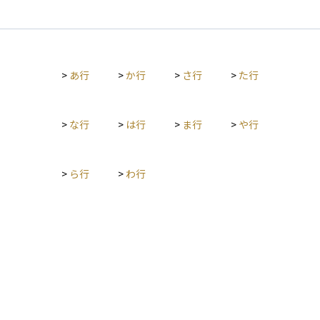
を代わりに行ったりすることで、不利益を被らないように保護
します。 この制度は家庭裁判所の関与のもとで運用され、「後
見」「保佐」「補助」という3つの類型に分かれており、本人の
判断能力の程度に応じて支援のレベルが異なります。また、将
来の備えとして判断能力があるうちに信頼できる人と契約を結
>
あ行
>
か行
>
さ行
>
た行
んでおく「任意後見制度」もあります。成年後見制度は、高齢
化が進む社会において、安心して生活し続けるための法的イン
フラとして重要な役割を果たしており、資産管理や相続、医
療・福祉の現場でも広く活用されています。
>
な行
>
は行
>
ま行
>
や行
>
ら行
>
わ行