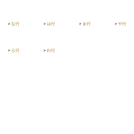
るための
>
な行
>
は行
>
ま行
>
や行
>
ら行
>
わ行