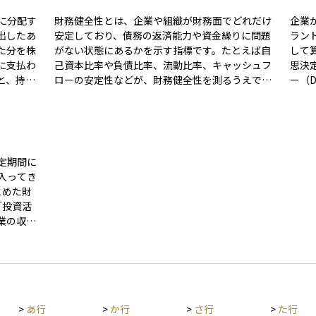
に分配す
財務健全性とは、企業や組織が財務面でどれだけ
企業
出したあ
安定しており、債務の返済能力や資金繰りに問題
ラン
た分を株
がない状態にあるかを示す指標です。たとえば自
して算定
に支払わ
己資本比率や負債比率、流動比率、キャッシュフ
思決
と、持ち
ローの安定性などが、財務健全性を測るうえでの
ー（
ことがで
代表的な項目です。 財務健全な企業は、景気の変
現在
支払わ
動や突発的な損失に対しても柔軟に対応でき、金
企業
なりま
融機関からの信用も高まりやすくなります。逆
など
もので、
に、財務が不健全な状態では、資金繰りの悪化や
ES
とがあり
倒産リスクが高まる可能性があります。投資判断
る傾
定期間に
や与信審査においては、企業の収益性と並んで、
は、
入ってき
この財務健全性が極めて重要な評価要素とされま
ます
とめた財
す。
「投資活
業の収入
主への配
 企業
繰りや経
であり、
使われま
>
あ行
>
か行
>
さ行
>
た行
けて持続