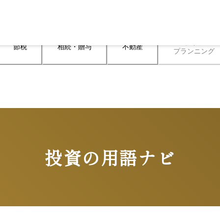
ライフ

節税
相続・贈与
不動産
プランニング
投資の用語ナビ