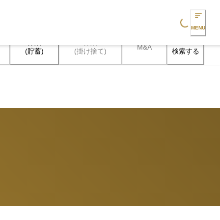
Loading...
MENU
保険

保険

M&A
検索する
(貯蓄)
(掛け捨て)