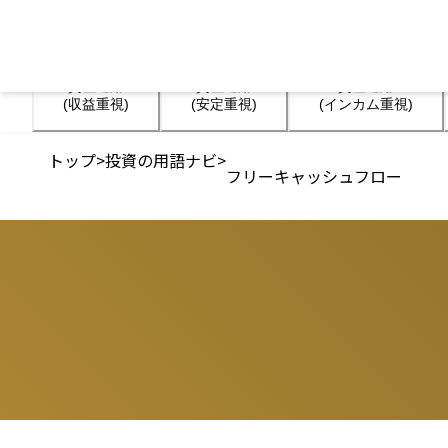
資産運用

資産運用

資産運用

(収益重視)
(安定重視)
(インカム重視)
トップ
>
投資の用語ナビ
>
フリーキャッシュフロー