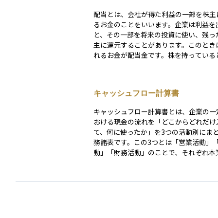
配当とは、会社が得た利益の一部を株主
るお金のことをいいます。企業は利益を
と、その一部を将来の投資に使い、残っ
主に還元することがあります。このとき
れるお金が配当金です。株を持っている
株数に応じて定期的に配当金を受け取る
きます。多くの場合、年に1回または2回
れ、企業によって金額や支払い時期は異
キャッシュフロー計算書
す。配当は企業からの「お礼」のような
株を長く持ち続ける理由の一つになるこ
キャッシュフロー計算書とは、企業の一
ます。
おける現金の流れを「どこからどれだけ
て、何に使ったか」を3つの活動別にま
務諸表です。この3つとは「営業活動」
動」「財務活動」のことで、それぞれ本
や支出、設備投資や資産売却、借入や株
当などに関する現金の動きを表しています。
の利益だけでは見えにくい、実際の資金
営の健全性を確認するうえで重要な資料
特にフリーキャッシュフローの算出にも
す。投資家にとっては、企業が将来に向