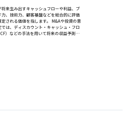
が将来生み出すキャッシュフローや利益、ブ
ド力、技術力、顧客基盤などを総合的に評価
される価値を指します。 M&Aや投資の意
定では、ディスカウント・キャッシュ・フロ
DCF）などの手法を用いて将来の収益予測を
価値に割り引いて見積もることが多いです。
価値は株主のみならず従業員や取引先、社会
のステークホルダーにも関わるため、近年は
G（環境・社会・ガバナンス）視点も加味され
向があります。企業価値の向上を図る施策
市場での信用力や株価形成にも大きく影響し
。