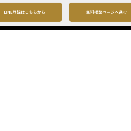
LINE登録はこちらから
無料相談ページへ進む
運営会社
利用規約
各種お問い合わせ
株式会社MONO Investment
プライバシーポリシー
コンテンツの二次利用
ンテンツは、情報の提供を目的としており、投資その他の行動を勧誘する目的で、作
投資の最終決定は、お客様ご自身でご判断いただきますようお願いいたします。 本
から入手したものですが、その情報源の確実性を保証したものではありません。 ま
があります。