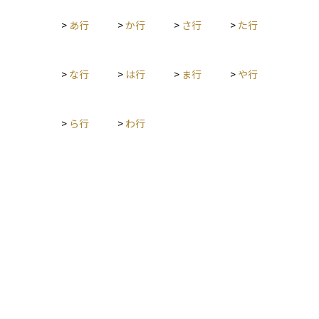
際には、こうした地政学的な動きにも注意を払うことが重要で
>
あ行
>
か行
>
さ行
>
た行
す。
>
な行
>
は行
>
ま行
>
や行
>
ら行
>
わ行