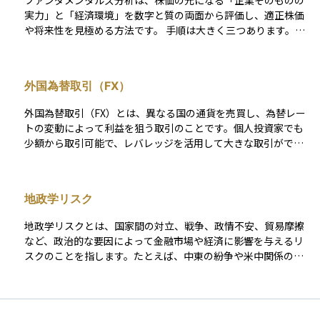
ファンダメンタルズ分析は、株価の元になる「企業そのものの
設定される傾向があり、一定の資金拘束期間が設けられること
実力」と「経済環境」を数字と質の両面から評価し、適正株価
が多いため、流動性が低い点にも留意が必要です。 投資家は、
や将来性を見極める方法です。 手順は大きく三つあります。第
これらの特性を理解した上で、自身のリスク許容度に合った選
一にマクロ分析で景気、金利、為替など外部環境を確認しま
択をすることが重要です。
す。第二に業界分析で需要構造や競合の強さを把握し、最後に
個別企業を定量・定性の両面から調べます。 定量面では売上成
外国為替取引（FX）
長率、営業利益率、自己資本比率、EPS、フリーキャッシュフ
ロー（FCF）などの実績データを、割安度の目安としてはPER
外国為替取引（FX）とは、異なる国の通貨を売買し、為替レー
やPBR、収益効率を測るROEを使います。 定性面ではビジネス
トの変動によって利益を狙う取引のことです。個人投資家でも
モデル、シェア、経営陣の実行力、ESG姿勢など数字に表れに
少額から取引可能で、レバレッジを活用して大きな取引ができ
くい要素をチェックします。同業他社と比べて指標が優れてい
る点が特徴です。
るか、将来の利益成長を支える強みがあるかを確認できれば、
株価が一時的に下がっていても「本質的価値に対し割安」と判
断できます。ただし決算が粉飾されていたり、外部ショックで
地政学リスク
業績が急変したりすると見通しは外れるため、四半期ごとの決
算更新やニュースで仮説を検証し続けることが欠かせません。
地政学リスクとは、国家間の対立、戦争、政情不安、貿易摩擦
短期的な売買ポイントはチャートや出来高で補い、ファンダメ
など、政治的な要因によって金融市場や経済に影響を与えるリ
ンタルズ分析は中長期の銘柄選定に活用するのが基本です。
スクのことを指します。たとえば、中東の紛争や米中関係の悪
化、ロシアによるウクライナ侵攻などが該当します。こうした
リスクが高まると、株式市場が不安定になり、安全資産とされ
る金（ゴールド）や国債に資金が流れる傾向があります。原油
価格や為替相場にも影響を及ぼすことがあり、資産運用を行う