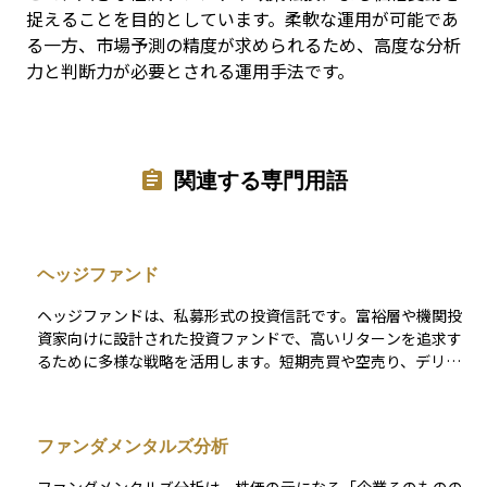
捉えることを目的としています。柔軟な運用が可能であ
る一方、市場予測の精度が求められるため、高度な分析
力と判断力が必要とされる運用手法です。
関連する専門用語
ヘッジファンド
ヘッジファンドは、私募形式の投資信託です。富裕層や機関投
資家向けに設計された投資ファンドで、高いリターンを追求す
るために多様な戦略を活用します。短期売買や空売り、デリバ
ティブ（金融派生商品）などを駆使し、市場平均を上回る成果
を目指します。 伝統的なファンドに比べて規制が比較的緩やか
であるため、運用の柔軟性が高い一方で、情報開示の水準が異
ファンダメンタルズ分析
なり、ファンドによっては透明性が低い場合があります。ま
た、成功報酬を含む手数料体系は一般的な投資信託よりも高く