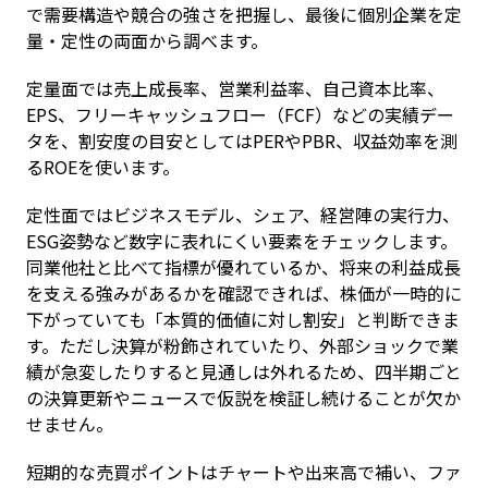
で需要構造や競合の強さを把握し、最後に個別企業を定
量・定性の両面から調べます。
定量面では売上成長率、営業利益率、自己資本比率、
EPS、フリーキャッシュフロー（FCF）などの実績デー
タを、割安度の目安としてはPERやPBR、収益効率を測
るROEを使います。
定性面ではビジネスモデル、シェア、経営陣の実行力、
ESG姿勢など数字に表れにくい要素をチェックします。
同業他社と比べて指標が優れているか、将来の利益成長
を支える強みがあるかを確認できれば、株価が一時的に
下がっていても「本質的価値に対し割安」と判断できま
す。ただし決算が粉飾されていたり、外部ショックで業
績が急変したりすると見通しは外れるため、四半期ごと
の決算更新やニュースで仮説を検証し続けることが欠か
せません。
短期的な売買ポイントはチャートや出来高で補い、ファ