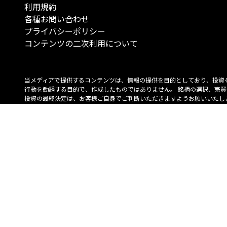
利用規約
各種お問い合わせ
プライバシーポリシー
コンテンツの二次利用について
当メディアで提供するコンテンツは、情報の提供を目的としており、投資
行動を勧誘する目的で、作成したものではありません。 銘柄の選択、売買
投資の最終決定は、お客様ご自身でご判断いただきますようお願いいたしま
コンテンツの情報は、弊社が信頼できると判断した情報源から入手したも
が、その情報源の確実性を保証したものではありません。 また、本コンテ
載内容は、予告なしに変更することがあります。
「投資のコンシェルジュ」はMONO Investmentの登録商標です（登録商標
6527070号）。
Copyright © 2022 株式会社MONO Investment All rights reserved.