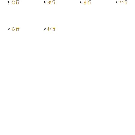
>
な行
>
は行
>
ま行
>
や行
>
ら行
>
わ行