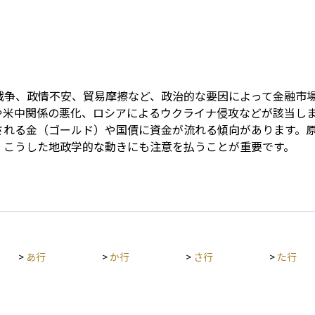
Term
戦争、政情不安、貿易摩擦など、政治的な要因によって金融市
や米中関係の悪化、ロシアによるウクライナ侵攻などが該当し
される金（ゴールド）や国債に資金が流れる傾向があります。
、こうした地政学的な動きにも注意を払うことが重要です。
>
あ行
>
か行
>
さ行
>
た行