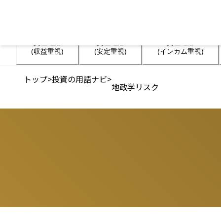
資産運用

資産運用

資産運用

(収益重視)
(安定重視)
(インカム重視)
トップ
>
投資の用語ナビ
>
地政学リスク