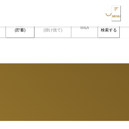
Loading...
MENU
保険

保険

M&A
検索する
(貯蓄)
(掛け捨て)