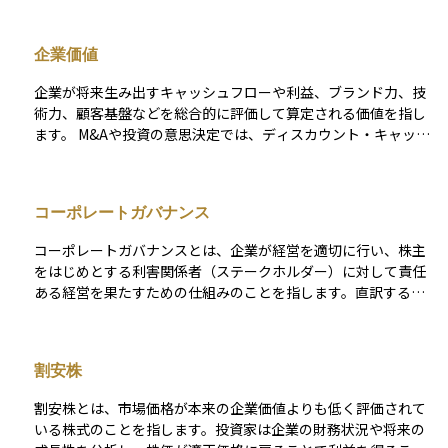
くのお金を預ければ預けるほど、この純資産総額は大きくなり
ます。また、運用成績が良くて利益が出ているファンドほど、
企業価値
純資産総額が増加する傾向にあります。資産運用の観点では、
ファンド選びの際にこの数字を確認することで、流動性の高さ
企業が将来生み出すキャッシュフローや利益、ブランド力、技
や安定した運用体制があるかどうかの目安になります。ただ
術力、顧客基盤などを総合的に評価して算定される価値を指し
し、金額が大きいからといって必ずしも運用成績が良いとは限
ます。 M&Aや投資の意思決定では、ディスカウント・キャッシ
らないため、他の指標と合わせて判断することが大切です。
ュ・フロー（DCF）などの手法を用いて将来の収益予測を現在
価値に割り引いて見積もることが多いです。 企業価値は株主の
みならず従業員や取引先、社会などのステークホルダーにも関
コーポレートガバナンス
わるため、近年はESG（環境・社会・ガバナンス）視点も加味
される傾向があります。企業価値の向上を図る施策は、市場で
コーポレートガバナンスとは、企業が経営を適切に行い、株主
の信用力や株価形成にも大きく影響します。
をはじめとする利害関係者（ステークホルダー）に対して責任
ある経営を果たすための仕組みのことを指します。直訳すると
「企業統治」で、企業の経営陣が独断的な行動を取らず、透明
性のある判断を行うように監視・制御する体制全般を意味しま
す。 たとえば、社外取締役の設置、内部統制の整備、情報開示
割安株
の充実、株主の意見を反映させる仕組みなどがコーポレートガ
バナンスの具体的な取り組みにあたります。これにより、不正
割安株とは、市場価格が本来の企業価値よりも低く評価されて
や粉飾決算の予防、長期的な企業価値の向上、投資家からの信
いる株式のことを指します。投資家は企業の財務状況や将来の
頼獲得が期待されます。 資産運用の観点からは、コーポレート