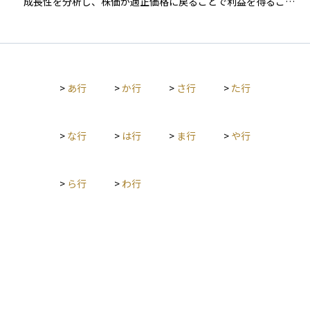
成長性を分析し、株価が適正価格に戻ることで利益を得ること
ガバナンスがしっかりしている企業は、経営の安定性や成長性
を狙います。割安かどうかは、PER（株価収益率）やPBR（株
が高く、長期的に投資対象として魅力があると判断されやすい
価純資産倍率）などの指標を使って判断されることが多く、長
ため、重要な評価項目の一つとなっています。特にESG投資や
期投資家に人気があります。
株主アクティビズムの広がりの中で、その重要性は年々高まっ
ています。
>
あ行
>
か行
>
さ行
>
た行
>
な行
>
は行
>
ま行
>
や行
>
ら行
>
わ行