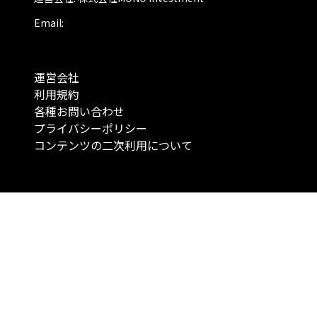
Email:
運営会社
利用規約
各種お問い合わせ
プライバシーポリシー
コンテンツの二次利用について
当メディアで提供するコンテンツは、情報の提供を目的としており、投資
行動を勧誘する目的で、作成したものではありません。 銘柄の選択、売買
投資の最終決定は、お客様ご自身でご判断いただきますようお願いいたしま
コンテンツの情報は、弊社が信頼できると判断した情報源から入手したも
が、その情報源の確実性を保証したものではありません。 また、本コンテ
載内容は、予告なしに変更することがあります。
「投資のコンシェルジュ」はMONO Investmentの登録商標です（登録商標