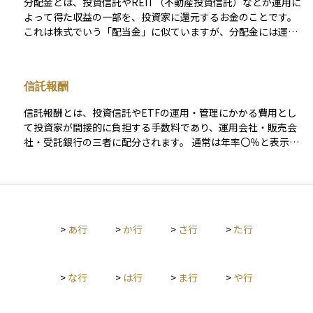
分配金とは、投資信託やREIT（不動産投資信託）などが運用に
場状況を把握できます。
こに投資され、どのような結果を生んでいるのかを理解するう
よって得た収益の一部を、投資家に還元するお金のことです。
えで、非常に役立つ資料です。
これは株式でいう「配当金」に似ていますが、分配金には運用
益だけでなく、元本の一部が含まれることもあります。そのた
め、分配金を受け取るたびに自分の投資元本が少しずつ減って
いる可能性もあるという点に注意が必要です。分配金の有無や
信託報酬
頻度は投資信託の商品ごとに異なり、毎月、半年ごと、年に一
度などさまざまです。投資初心者にとっては、「お金が戻って
信託報酬とは、投資信託やETFの運用・管理にかかる費用とし
くる」という安心感がありますが、長期的な資産形成を考える
て投資家が間接的に負担する手数料であり、運用会社・販売会
うえでは、分配金の出し方やその内容をしっかり理解すること
社・受託銀行の三者に配分されます。 通常は年率〇％と表示さ
が大切です。
れ、その割合を基準価額にあたるNAV（Net Asset Value）に日
割りで乗じる形で毎日控除されるため、投資家が口座から現金
で支払う場面はありません。 したがって運用成績がマイナスで
も信託報酬は必ず差し引かれ、長期にわたる複利効果を目減り
させる“見えないコスト”として意識されます。 販売時に一度だ
>
あ行
>
か行
>
さ行
>
た行
け負担する販売手数料や、法定監査報酬などと異なり、信託報
酬は保有期間中ずっと発生するランニングコストです。 実際に
は運用会社が3〜6割、販売会社が3〜5割、受託銀行が1〜2割前
後を受け取る設計が一般的で、アクティブ型ファンドでは1％
>
な行
>
は行
>
ま行
>
や行
超、インデックス型では0.1％台まで低下するケースもありま
す。 同じファンドタイプなら総経費率 TER（Total Expense R