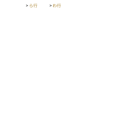
atio）や実質コストを比較し、長期保有ほど差が拡大する点に
>
ら行
>
わ行
留意して商品選択を行うことが重要です。