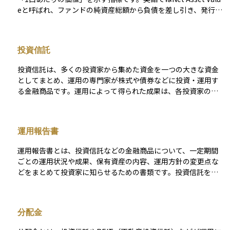
eと呼ばれ、ファンドの純資産総額から負債を差し引き、発行口
数で割って算出されます。投資信託の価格の基本となるもの
で、投資家が保有している資産の時価を把握する際の中心的な
指標です。 通常の投資信託では、この基準価額は1日に1回（多
投資信託
くの場合、取引終了後）に算出されます。そのため、日中の値
動きは反映されず、翌営業日に公表される形になります。一方
投資信託は、多くの投資家から集めた資金を一つの大きな資金
で、ETFの場合も同様のNAVが算出されていますが、これは
としてまとめ、運用の専門家が株式や債券などに投資・運用す
「取引日の理論的終値」を示すもので、リアルタイム取引用に
る金融商品です。運用によって得られた成果は、各投資家の投
はiNAV（インディカティブNAV）が補完的に使われます。 NAV
資額に応じて分配される仕組みとなっています。 この商品の特
の値は、ファンドが保有する株式・債券・コモディティなどの
徴は、少額から始められることと分散投資の効果が得やすい点
時価評価額や、分配金・費用（信託報酬など）を反映して計算
にあります。ただし、運用管理に必要な信託報酬や購入時手数
されます。そのため、市場の変動や為替の影響により日々変化
運用報告書
料などのコストが発生することにも注意が必要です。また、投
します。投資家はこのNAVをもとに、「ファンド全体の価値が
資信託ごとに運用方針やリスクの水準が異なり、運用の専門家
どの程度増減しているか」を把握することができます。 ただ
運用報告書とは、投資信託などの金融商品について、一定期間
がその方針に基づいて投資先を選定し、資金を運用していきま
し、NAVはあくまで算出時点の理論価格であり、市場での売買
ごとの運用状況や成果、保有資産の内容、運用方針の変更点な
す。
価格（ETFの取引価格や投資信託の購入・解約価格）とは必ず
どをまとめて投資家に知らせるための書類です。投資信託を管
しも一致しません。特にETFでは、取引時間中に市場価格がNA
理・運用している運用会社が作成し、通常は半年または1年ごと
Vから乖離することがあります。 まとめると、NAVはファンドの
に発行されます。報告書には、基準価額の推移や分配金の実
「公的な時価」を示す指標であり、投資信託・ETF双方の基準
績、市場環境の変化なども記載されており、投資家が自分の資
分配金
となる価格です。ETFの場合はこれに加え、リアルタイムの理
産がどのように運用され、どのような成果が出ているのかを確
論値であるiNAVを組み合わせることで、投資家はより正確に市
認する手助けになります。初心者にとっても、自分の資産がど