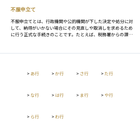
合に選ばれることがあります。 相続放棄をすると、その人は最
不服申立て
初から相続人でなかったものとみなされるため、借金の返済義
務も一切負わなくて済みます。ただし、相続があったことを知
不服申立てとは、行政機関や公的機関が下した決定や処分に対
ってから3か月以内に家庭裁判所に申し立てる必要があり、その
して、納得がいかない場合にその見直しや取消しを求めるため
期限を過ぎると原則として相続を受け入れたとみなされてしま
に行う正式な手続きのことです。たとえば、税務署からの課税
います。したがって、放棄を検討する場合は早めの判断と手続
処分や、年金・保険・生活保護などの行政判断に不満がある場
きが重要です。
合に、この制度を利用して異議を唱えることができます。不服
申立てには「異議申立て」「審査請求」「再調査の請求」など
複数の方法があり、内容や対象によって手続きの種類や提出先
が異なります。資産運用や税務の場面では、課税や徴収に関し
>
あ行
>
か行
>
さ行
>
た行
て納税者が不当だと感じた場合に、この手続きがとられること
があり、税務署への異議申立てなどが代表例です。手続きを正
しく理解して利用することで、誤った判断を正す機会を得るこ
とができます。
>
な行
>
は行
>
ま行
>
や行
>
ら行
>
わ行