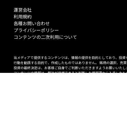
運営会社
利用規約
各種お問い合わせ
プライバシーポリシー
コンテンツの二次利用について
当メディアで提供するコンテンツは、情報の提供を目的としており、投資
行動を勧誘する目的で、作成したものではありません。 銘柄の選択、売買
投資の最終決定は、お客様ご自身でご判断いただきますようお願いいたしま
コンテンツの情報は、弊社が信頼できると判断した情報源から入手したも
が、その情報源の確実性を保証したものではありません。 また、本コンテ
載内容は、予告なしに変更することがあります。
「投資のコンシェルジュ」はMONO Investmentの登録商標です（登録商標
6527070号）。
Copyright © 2022 株式会社MONO Investment All rights reserved.