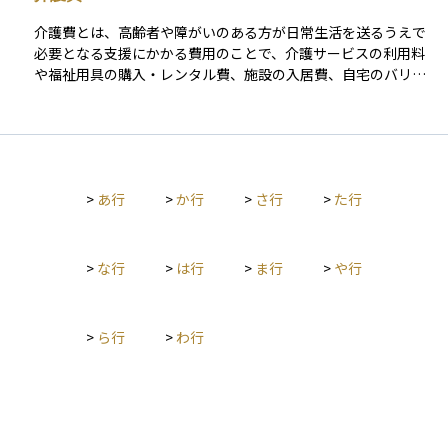
りやすいという側面もあります。介護保険制度を利用すること
で費用の一部は公的に補助されますが、サービスの内容や利用
介護費とは、高齢者や障がいのある方が日常生活を送るうえで
回数によって自己負担額が変わるため、事前の計画と準備が大
必要となる支援にかかる費用のことで、介護サービスの利用料
切です。資産運用やライフプランを考える際にも、将来的に在
や福祉用具の購入・レンタル費、施設の入居費、自宅のバリア
宅介護を希望するかどうかは重要な検討事項となります。
フリー改修費などが含まれます。日本の介護保険制度では、要
介護認定を受けた方は原則1～3割の自己負担でサービスを利用
できますが、保険適用外の費用や長期利用により、合計負担は
決して小さくありません。 在宅介護では、例えば要介護3の方
が週3回の訪問介護と週2回のデイサービスを利用する場合、介
>
あ行
>
か行
>
さ行
>
た行
護サービスにかかる月額の自己負担は約8.5万円、加えておむつ
や日用品などで月1.5万円程度が必要です。合計で月約10万円と
なり、平均介護期間とされる約4年半（55か月）を想定すると
総額で約550万円になります。 施設介護では、特別養護老人ホ
>
な行
>
は行
>
ま行
>
や行
ーム（特養）の月額費用は約6〜14万円が一般的で、入居一時
金はかかりません。標準的なケースで月10万円、4年間入所す
れば約480万円となります。介護老人保健施設（老健）は在宅
>
ら行
>
わ行
復帰を前提とした短期利用が多く、月額は約12万円前後です。
一方、民間の有料老人ホームでは、首都圏を中心に入居一時金
として数百万円（例：600万円）、月額利用料として25〜35万
円がかかるのが一般的です。仮に30万円の月額と入居一時金60
0万円で4年間過ごした場合、総費用は約2,040万円に達しま