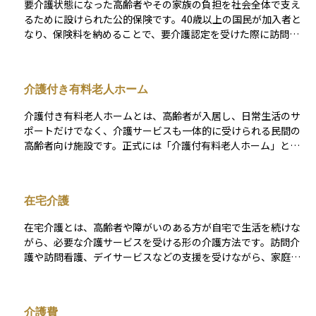
要介護状態になった高齢者やその家族の負担を社会全体で支え
るために設けられた公的保険です。40歳以上の国民が加入者と
なり、保険料を納めることで、要介護認定を受けた際に訪問介
護やデイサービス、施設入所など多様な介護サービスを自己負
担1割〜3割の範囲で利用できます。 給付内容や利用者負担割合
は、所得区分や要介護度によって異なるほか、市区町村が主体
介護付き有料老人ホーム
となって保険料率や地域のサービス体制を決定しているため、
住んでいる自治体ごとに細かな違いがある点も特徴です。必要
介護付き有料老人ホームとは、高齢者が入居し、日常生活のサ
な介護を適切に受けながら、家計への影響を抑えるためには、
ポートだけでなく、介護サービスも一体的に受けられる民間の
要介護認定の申請やケアマネジャーによるケアプラン作成な
高齢者向け施設です。正式には「介護付有料老人ホーム」と表
ど、制度の手続きを理解し、早めに相談することが大切です。
記され、介護保険の「特定施設入居者生活介護」の指定を受け
ているため、要介護認定を受けた入居者は、施設内で介護サー
ビスを利用することができます。 職員による24時間体制の見守
在宅介護
りや、食事・入浴・排せつの介助、レクリエーションなども提
供され、高齢者が安心して生活を送れる環境が整っています。
在宅介護とは、高齢者や障がいのある方が自宅で生活を続けな
費用は入居金や月額利用料などが必要で、立地や設備によって
がら、必要な介護サービスを受ける形の介護方法です。訪問介
幅がありますが、自立が難しくなった方にとっては、医療・介
護や訪問看護、デイサービスなどの支援を受けながら、家庭で
護と生活支援が一体化された安心感のある住まいとなります。
の生活を維持することが目的です。 施設に入所せずに自宅で過
ごせるため、本人の生活習慣や家族とのつながりを保ちやすい
というメリットがありますが、介護する家族の負担が大きくな
介護費