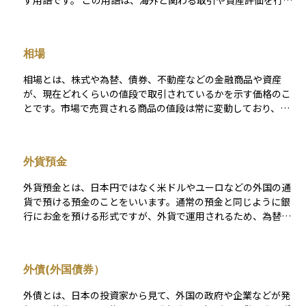
す用語です。 この用語は、海外と関わる取引や資産評価を行う
場面で必ず登場します。輸入や輸出といった企業活動だけでな
く、外国株式や海外投資信託、外貨建て資産を保有する個人投
資家にとっても、為替は価格変動の前提条件として存在しま
相場
す。円と他国通貨との関係が変化することで、同じ資産であっ
ても円換算の価値や損益が変わるため、投資判断や成果の解釈
相場とは、株式や為替、債券、不動産などの金融商品や資産
に影響します。 為替が問題になるのは、「通貨を交換する瞬
が、現在どれくらいの値段で取引されているかを示す価格のこ
間」だけではありません。実際には、外貨建て資産を保有して
とです。市場で売買される商品の値段は常に変動しており、こ
いる期間全体にわたり、為替は見えない変動要因として作用し
の変化している価格全体を指して「相場」と呼びます。たとえ
ます。そのため、投資の成果を考える際に、価格変動と為替変
ば「株の相場が上がっている」と言えば、多くの株の価格が上
動が混同されやすく、判断を誤る原因になりがちです。たとえ
昇している状態を意味します。相場は経済状況、企業の業績、
ば、海外資産の評価額が増減した理由を、投資対象そのものの
外貨預金
金利の動き、世界情勢などさまざまな要因によって影響を受け
値動きだと理解していたものの、実際には為替変動の影響が大
ます。投資を行う上では、相場の動きを把握し、どのタイミン
きかった、というケースは典型的です。 誤解されやすい点とし
外貨預金とは、日本円ではなく米ドルやユーロなどの外国の通
グで売買するかを考えることが重要になります。
て、「為替は短期売買を行う人だけが意識すればよい」という
貨で預ける預金のことをいいます。通常の預金と同じように銀
思い込みがあります。しかし、為替は取引頻度に関係なく、外
行にお金を預ける形式ですが、外貨で運用されるため、為替レ
貨と関わる資産を持つ限り影響を及ぼします。長期投資であっ
ートの変動によって元本や利息の受取額が増えたり減ったりし
ても、円高・円安の局面によって最終的な成果が変わるため、
ます。 たとえば、円安になると、外貨を円に戻したときの受取
為替を無視した評価は成り立ちません。為替は独立した投資対
額が増える一方で、円高になると損をすることもあります。ま
外債(外国債券）
象である以前に、資産価値を測る尺度そのものの一部だと捉え
た、外貨預金は日本の預金保険制度の対象外であり、元本保証
る必要があります。 また、「為替＝相場」という理解も不十分
がない点にも注意が必要です。利率が高めに設定されているこ
外債とは、日本の投資家から見て、外国の政府や企業などが発
です。為替は市場で形成される交換比率だけでなく、国や地域
とが多く、円預金よりも高い利回りを狙える反面、為替リスク