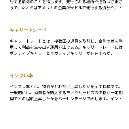
行する債券のことを指します。発行される場所や通貨はさまざ
の通貨制度、決済慣行、国際的な資金移動の仕組みを含んだ概
という特有のリスクを伴うため、初心者の方には慎重な検討が
まで、たとえばアメリカの企業が米ドルで発行する債券や、ヨ
念です。為替レートはその結果として表れる数値であり、外国
求められる商品です。
ーロッパの政府がユーロで発行する債券などが含まれます。 外
為替という言葉は、より広い関係性や構造を含んで使われま
債は、国内の債券よりも高い利回りが期待できる場合がありま
す。この違いを意識しないと、為替変動の意味を単なる価格の
すが、為替リスクや信用リスク、政治・経済の変動など、海外
上下としてしか捉えられなくなります。 外国為替を正しく理解
キャリートレード
特有のリスクも伴います。投資する際には、その国や発行体の
することは、海外と関わる経済行動を評価する際の基礎になり
信用力、為替相場の動向をよく確認することが大切です。うま
ます。為替は利益を生む手段そのものではなく、資産や取引の
キャリートレードとは、複数国の通貨を取引し、金利の差を利
く活用すれば、資産運用の幅を広げ、通貨や地域の分散を図る
価値を左右する前提条件として存在する概念であり、その位置
用して利益を生み出す運用方法である。キャリートレードには
手段として有効です。
づけを整理しておくことが重要です。
ポジティブキャリーとネガティブキャリーが存在するが、一般
によく用いられている方法はポジティブキャリーである。ポジ
ティブキャリーとは、金利が低い通貨を借り、その資金で金利
の高い通貨を買いその通貨を保持し続けることで、金利の差分
インフレ率
の利益を得ることができる運用方法である。一方ネガティブキ
ャリーとは、現在金利の低い通貨の金利水準が将来的に金利の
インフレ率とは、物価がどれだけ上昇したかを示す指標です。
高い通貨を上回ることを予想し、金利の高い通貨を借りて金利
一般的には、消費者が購入するモノやサービスの価格が一定期
の低い通貨を買う運用方法である。
間でどの程度上昇したかをパーセンテージで表します。インフ
レ率が高いと物価が上がり、同じ金額でも購入できる商品が少
なくなります。逆にインフレ率が低い、またはマイナスの場合
は物価が安定または下落している状態を示します。