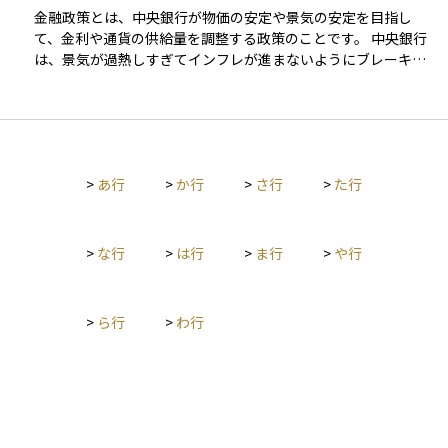
感覚”を反映するため、景気の先行指標として非常に注目されて
金融政策とは、中央銀行が物価の安定や景気の安定を目指し
います。 PMIには主に以下の2種類があります： - 製造業PMI：
て、金利や通貨の供給量を調整する政策のことです。 中央銀行
工場の生産活動の活発さを測る指標。景気の先行きを占う意味
は、景気が過熱しすぎてインフレが進まないようにブレーキを
で特に重視されます。 - サービス業PMI：サービス業の活動状況
かけたり、景気が落ち込んだときには刺激策として金融緩和を
を表し、先進国ではGDP比で大きな割合を占めるため重要性が
行ったりして、経済全体のバランスを保とうとします。 主な金
高まっています。 アメリカ、中国、ユーロ圏、日本などで毎月
融政策の手段には、以下のようなものがあります： - 政策金利
公表されており、発表直後には株式・債券・為替市場が大きく
の操作（利下げ・利上げ）：短期金利を上下させて、消費や投
反応することもあります。たとえば、アメリカのISM製造業PMI
資を刺激・抑制します。 - 公開市場操作：中央銀行が国債など
が市場予想を下回れば、景気減速への懸念から株価が下落する
>
あ行
>
か行
>
さ行
>
た行
を売買することで、市場の資金量を調整します。 - 預金準備率
ことがあります。 このように、PMIは景気の“スピードメータ
の変更：銀行が中央銀行に預ける準備金の割合を調整すること
ー”とも呼ばれ、投資判断において非常に重要な指標のひとつで
で、貸し出し可能な資金量をコントロールします。 金融政策
す。
は、株式や債券、為替市場にも大きな影響を与えます。たとえ
>
な行
>
は行
>
ま行
>
や行
ば、利下げが行われれば企業の資金調達コストが下がり、株価
の上昇要因となる一方で、金利低下により通貨が下落しやすく
なることもあります。 このように、金融政策の動向は資産運用
>
ら行
>
わ行
において非常に重要なファクターであり、中央銀行の声明や会
合の結果には多くの投資家が注目しています。