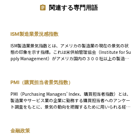
関連する専門用語
ISM製造業景況感指数
ISM製造業景気指数とは、アメリカの製造業の現在の景気の状
態の印象を示す指標。これは米供給管理協会（Institute for Su
pply Management）がアメリカ国内の３００社以上の製造業
にアンケートを実施し、公表しているものである。アメリカは
GDPランキングにおいて１位の国であり世界の経済動向を反映
しやすい点と、毎月第一営業日にこの指標は発表されるのでほ
PMI（購買担当者景気指数）
かの指標に比べて速報性がある点で、この指標は有用であると
されている。具体的には「生産」、「新規受注」、「在庫」、
PMI（Purchasing Managers' Index、購買担当者指数）とは、
「価格」、「雇用」などの項目について、前月と比較し結果を
製造業やサービス業の企業に勤務する購買担当者へのアンケー
スコアで表す。50が景気判断の分岐点となっており、50を上回
ト調査をもとに、景気の動向を把握するために用いられる経済
ると製造業の景況が良く、50を下回ると悪化していることを示
指標です。 一般的に、PMIの数値が 50を上回ると経済の拡大
している。
（景気が良い方向） を、50を下回ると経済の縮小（景気が悪化
傾向） を示します。 調査対象には「新規受注」「生産」「雇
金融政策
用」「納期」「在庫」などがあり、現場に近い購買担当者の“肌