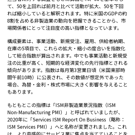
て、50を上回れば前月と比べて活動が拡大、50を下回
れば縮小していると解釈されます。特に米国のGDPの約
8割を占める非製造業の動向を把握できることから、市
場関係者にとって注目度の高い指標となっています。
構成要素は、事業活動、新規受注、雇用、供給者納期、
在庫の5項目で、これらの拡大・縮小の度合いを指数化
して総合指数が算出されます。中でも事業活動と新規受
注の比重が高く、短期的な経済変化の先行指標とされる
傾向があります。指数は毎月第3営業日頃（米国東部時
間午前10時）に公表され、その数値が想定外であった
場合、為替・金利・株式市場に大きく影響を与えること
もあります。
もともとこの指標は「ISM非製造業景況指数（ISM 
Non‑Manufacturing PMI）」と呼ばれていましたが、
2020年に「Services ISM Report On Business（略称：
ISM Services PMI）」へと名称が変更されました。これ
は、より直感的にサービス業に焦点を当てていることを