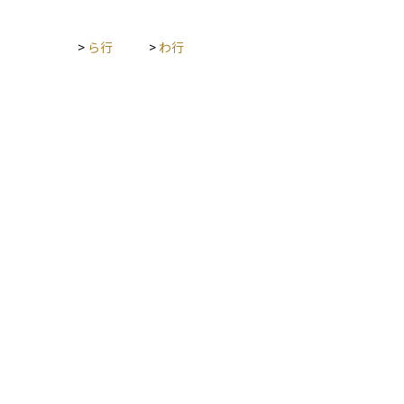
>
ら行
>
わ行