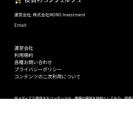
運営会社: 株式会社MONO Investment
Email:
運営会社
利用規約
各種お問い合わせ
プライバシーポリシー
コンテンツの二次利用について
当メディアで提供するコンテンツは、情報の提供を目的としており、投資
行動を勧誘する目的で、作成したものではありません。 銘柄の選択、売買
投資の最終決定は、お客様ご自身でご判断いただきますようお願いいたしま
コンテンツの情報は、弊社が信頼できると判断した情報源から入手したも
が、その情報源の確実性を保証したものではありません。 また、本コンテ
載内容は、予告なしに変更することがあります。