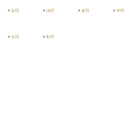
に行うこと
>
な行
>
は行
>
ま行
>
や行
の組
を維
式な
なが
>
ら行
>
わ行
動産
値を
きます。 相続対策は、相続発
るこ
対策
組む
護士
どの
を立
こと
担を