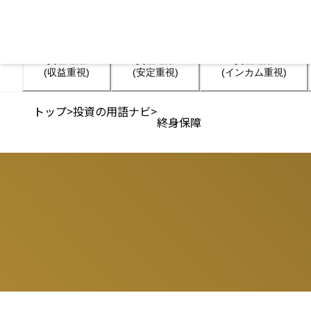
資産運用

資産運用

資産運用

(収益重視)
(安定重視)
(インカム重視)
トップ
>
投資の用語ナビ
>
終身保障