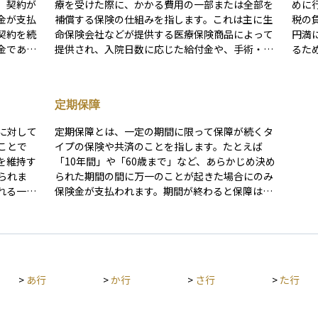
。契約が
療を受けた際に、かかる費用の一部または全部を
めに
金が支払
補償する保険の仕組みを指します。これは主に生
税の
契約を続
命保険会社などが提供する医療保険商品によって
円満
金である
提供され、入院日数に応じた給付金や、手術・通
るた
め、保障
院ごとの一時金が支払われるのが一般的です。医
に行
れます。
療保障は、公的医療保険（健康保険）だけではカ
ぎ、資
生涯支払
バーしきれない自己負担分や差額ベッド代、先進
とし
定期保障
まです。
医療費用などのリスクに備えるために活用されま
組み
ことが多
す。 医療保障の内容は契約によって異なり、給付
れま
に対して
定期保障とは、一定の期間に限って保障が続くタ
活用され
内容や給付条件、保険料、保障期間などを比較検
贈与
ことで
イプの保険や共済のことを指します。たとえば
額よりも
討することが大切です。また、貯蓄型か掛け捨て
続税
を維持す
「10年間」や「60歳まで」など、あらかじめ決め
め、長期
型かによって保険料の性質も変わります。高齢化
枠を
られま
られた期間の間に万一のことが起きた場合にのみ
です。
社会の進展により、医療費負担への不安が高まる
スム
れる一生
保険金が支払われます。期間が終わると保障は終
中、医療保障は家計のリスク管理の一部として注
保に
といって
了し、更新や再加入をしない限り保障は受けられ
目されています。
組み
タイプが
ません。終身保障と比べて保険料が安く設定され
とが可能とな
ていることが多く、子育て中や住宅ローン返済中
の作
出を軽減
など、特定のライフステージに合わせて備えるの
るこ
方で、払
に適しています。そのため、保障が必要な時期だ
産分
>
あ行
>
か行
>
さ行
>
た行
なる傾向
け集中してカバーしたい人にとって合理的な選択
れば
容だけで
肢となります。
され
た払込期
判断