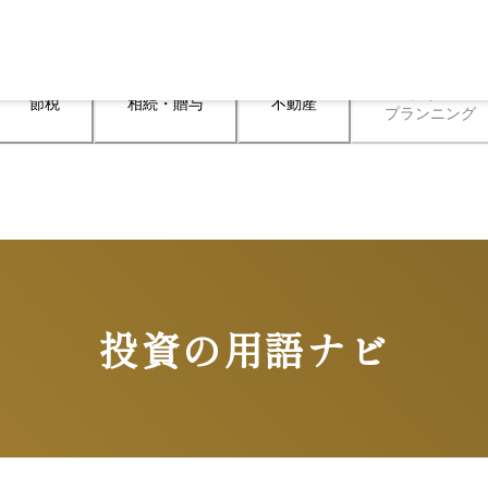
ライフ

節税
相続・贈与
不動産
プランニング
投資の用語ナビ