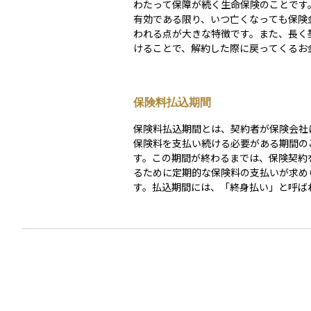
わたって保障が続く生命保険のことです
有効である限り、いつ亡くなっても保険
われる点が大きな特徴です。また、長く
けることで、解約した際に戻ってくるお
「解約返戻金」も一定程度蓄積されるた
と同時に資産形成の手段としても利用さ
保険料は一定期間で払い終えるものや、
保険料払込期間
い続けるものなど、契約によってさまざ
遺族への経済的保障を目的に契約される
保険料払込期間とは、契約者が保険会社
く、老後の資金準備や相続対策としても
保険料を支払い続ける必要がある期間の
ます。途中で解約すると、払い込んだ金
す。この期間が終わるまでは、保険契約
少ない返戻金しか戻らないこともあるた
るために定期的な保険料の支払いが求め
の視点で加入することが前提となる保険
す。払込期間には、「終身払い」と呼ば
涯支払い続けるタイプと、「有期払い」
一定の年齢や年数までで支払いを終える
あります。 有期払いの場合、払込期間が終了して
も保障は継続することが多く、将来の支
する目的で選ばれることもあります。一
込期間が短いほど、月々の保険料は高く
があります。保険を選ぶ際には、保障内
なく、支払い負担やライフプランに合っ