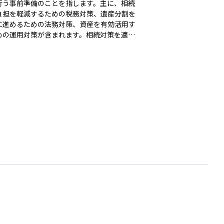
行う事前準備のことを指します。主に、相続
負担を軽減するための税務対策、遺産分割を
に進めるための法務対策、資産を有効活用す
めの運用対策が含まれます。相続対策を適切
うことで、相続に関するトラブルを未然に防
産の価値を守ることができます。 税務対策
ては、生前贈与や生命保険の活用、不動産の
換え、小規模宅地の特例の適用などが挙げら
す。生前贈与では、基礎控除を活用した暦年
や相続時精算課税制度を利用することで、相
の負担を軽減できます。生命保険は、非課税
利用して相続税の負担を抑えつつ、受取人が
ーズに資金を受け取れるため、納税資金の確
も有効です。また、不動産を賃貸用不動産に
換えることで、相続税評価額を引き下げるこ
ります。 法務対策としては、遺言書
成や信託の活用が重要です。遺言書を作成す
とで、相続人間の争いを防ぎ、スムーズな遺
割が可能となります。公正証書遺言を作成す
、遺言の内容が法的に保護され、確実に実行
ます。信託を活用することで、認知症などで
能力が低下した場合でも、財産の管理を適切