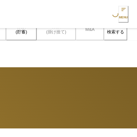
Loading...
MENU
保険

保険

M&A
検索する
(貯蓄)
(掛け捨て)