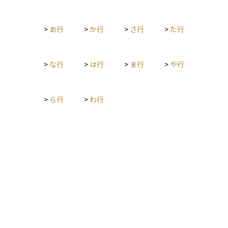
ても、その財産を自由に売却したり運用したりすることができ
ません。 名義変更には、それぞれの財産に応じて必要な書類や
>
あ行
>
か行
>
さ行
>
た行
手続きが異なり、例えば不動産であれば法務局での登記変更が
必要になり、銀行口座であれば金融機関への申請が求められま
す。資産運用の観点では、名義変更を早めに行うことで、相続
後の資産の管理や再運用がスムーズに進むため、とても重要な
>
な行
>
は行
>
ま行
>
や行
ステップです。
>
ら行
>
わ行