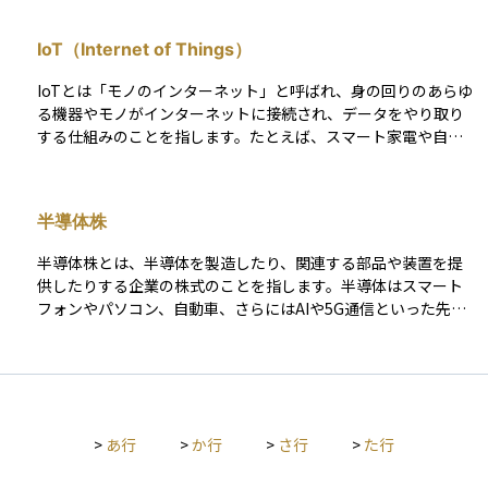
ソコンやスマートフォンだけでなく、自動車や家電、産業機器
など多様な分野で利用されています。資産運用の観点では、CP
IoT（Internet of Things）
Uを設計・製造する企業は技術力と市場支配力を持つことが多
く、成長性が高いため株式市場でも注目されやすい存在です。
IoTとは「モノのインターネット」と呼ばれ、身の回りのあらゆ
る機器やモノがインターネットに接続され、データをやり取り
する仕組みのことを指します。たとえば、スマート家電や自動
車、工場の生産設備などがインターネットにつながることで、
遠隔操作や自動制御が可能になり、より効率的で便利な社会が
実現されます。 資産運用の視点では、IoT関連の技術や製品を
半導体株
開発・提供する企業は今後の成長が期待される分野に属してい
るため、投資先として注目されています。
半導体株とは、半導体を製造したり、関連する部品や装置を提
供したりする企業の株式のことを指します。半導体はスマート
フォンやパソコン、自動車、さらにはAIや5G通信といった先端
分野まで幅広く使われており、現代社会に欠かせない基盤技術
です。そのため半導体株は、世界的な需要や技術革新、景気動
向の影響を強く受けやすい特徴があります。資産運用の観点で
は、成長性が期待できる一方で市況に応じて株価の変動も大き
いため、分散投資や中長期的な視点が重要といえます。
>
あ行
>
か行
>
さ行
>
た行