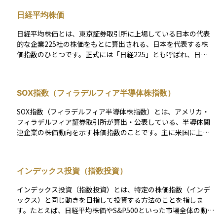
の動向を把握したい場合に参照されます。 TOPIXについて誤解
日経平均株価
されやすいのは、「日本経済そのものを正確に映す指数」「す
べての上場企業の平均的な動きを示す指数」と捉えられてしま
日経平均株価とは、東京証券取引所に上場している日本の代表
う点です。実際には、TOPIXは時価総額加重型の指数であり、
的な企業225社の株価をもとに算出される、日本を代表する株
企業規模の大きい銘柄の影響を受けやすい構造になっていま
価指数のひとつです。正式には「日経225」とも呼ばれ、日本
す。そのため、中小型株の動きや特定業種の変化が指数に十分
経済新聞社が算出・公表しています。 この指数は、対象となる
反映されないことがあります。 また、TOPIXは日経平均株価と
225銘柄の「株価の平均値」で構成されており、時価総額では
同様に日本市場を代表する指数として扱われることが多いもの
なく株価そのものの水準が影響を与える「株価単純平均型」の
の、算出方法や構成銘柄の考え方は異なります。指数名の知名
SOX指数（フィラデルフィア半導体株指数）
指数です。つまり、株価が高い銘柄の動きが、指数全体に与え
度だけで性質を同一視すると、投資対象としての特徴を見誤り
る影響が大きくなります。日経平均株価は、景気や市場全体の
やすくなります。 たとえば、日本の株式市場全体が活況であっ
SOX指数（フィラデルフィア半導体株指数）とは、アメリカ・
動向を知るうえで広く利用されており、ニュースや経済指標で
ても、TOPIXの構成比が高い一部の大型株が不調な場合、指数
フィラデルフィア証券取引所が算出・公表している、半導体関
も頻繁に登場するため、資産運用の初歩として知っておきたい
全体の上昇が限定的になることがあります。これは指数設計
連企業の株価動向を示す株価指数のことです。主に米国に上場
重要な指標です。
上、時価総額の大きな企業の影響が強く反映されるためです。
する代表的な半導体メーカー30社程度で構成されており、NVID
TOPIXという言葉を見たときは、その指数がどの市場区分・算
IA（エヌビディア）、Intel（インテル）、AMD（アドバンス
出方法を前提としているのかを確認し、日本株投資におけるベ
ト・マイクロ・デバイセズ）など、世界的に影響力のある企業
インデックス投資（指数投資）
ンチマークとして自分の目的に合っているかを整理することが
が含まれています。 この指数は、半導体業界全体の成長性や市
重要です。
況の変化を敏感に反映するため、テクノロジー関連株式やハイ
インデックス投資（指数投資）とは、特定の株価指数（インデ
テク分野の動向をつかむうえで、非常に重要な指標とされてい
ックス）と同じ動きを目指して投資する方法のことを指しま
ます。また、AI、5G、自動運転、クラウドなどの分野で半導体
す。たとえば、日経平均株価やS&P500といった市場全体の動き
需要が高まっている中、SOX指数は投資家の注目を集める指数
を示す指数に連動するように、同じ銘柄を同じ比率で組み入れ