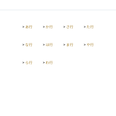
の一つとなっています。資産運用においては、テクノロジーセ
ることで、指数全体の成績を再現しようとする投資手法です。
クターに投資するETFや投資信託のベンチマークとしても使わ
個別の銘柄を選ぶのではなく、幅広い銘柄に分散して投資する
れています。
ため、リスクが抑えられやすく、長期的な資産形成に向いてい
るとされています。運用コストも比較的低く、初心者にも始め
>
あ行
>
か行
>
さ行
>
た行
やすいのが特徴です。近年では、ETFやインデックスファンド
を通じて指数投資を行う投資家が増えており、資産運用の基本
的な選択肢の一つとなっています。
>
な行
>
は行
>
ま行
>
や行
>
ら行
>
わ行