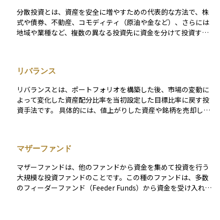
性と債券の安定性を兼ね備えています。このため、市場の状況
分散投資とは、資産を安全に増やすための代表的な方法で、株
に応じて、ファンドマネージャーは資産配分を調整し、リスク
式や債券、不動産、コモディティ（原油や金など）、さらには
を管理しながらリターンを最適化することが可能です。 投資家
地域や業種など、複数の異なる投資先に資金を分けて投資する
にとって、バランスファンドは多様な投資ポートフォリオを持
戦略です。 例えば、特定の国の株式市場が大きく下落した場合
つことなく、一定のリバランスを通じて市場の機会を捉えつ
でも、債券や他の地域の資産が値上がりする可能性があれば、
つ、下落リスクを抑制できる手段を提供します。特に長期投資
全体としての損失を軽減できます。このように、資金を一カ所
や退職資金の積立に適しており、安定した運用成績を求める投
リバランス
に集中させるよりも値動きの影響が分散されるため、長期的に
資家に人気があります。
はより安定したリターンが期待できます。 ただし、あらゆるリ
リバランスとは、ポートフォリオを構築した後、市場の変動に
スクが消えるわけではなく、世界全体の経済状況が悪化すれば
よって変化した資産配分比率を当初設定した目標比率に戻す投
同時に下落するケースもあるため、投資を行う際は目標や投資
資手法です。 具体的には、値上がりした資産や銘柄を売却し、
期間、リスク許容度を考慮したうえで、計画的に実行すること
値下がりした資産や銘柄を買い増すことで、ポートフォリオ全
が大切です。
体の資産構成比率を維持します。これは過剰なリスクを回避
し、ポートフォリオの安定性を保つためのリスク管理手法とし
マザーファンド
て、定期的に実施されます。 例えば、株式が上昇して目標比率
を超えた場合、その一部を売却して債券や現金に再配分すると
マザーファンドは、他のファンドから資金を集めて投資を行う
いった調整を行います。なお、近年では自動リバランス機能を
大規模な投資ファンドのことです。この種のファンドは、多数
提供する投資サービスも登場しています。
のフィーダーファンド（Feeder Funds）から資金を受け入れ、
それらを集約して一つの大きなポートフォリオを形成し、効率
的に管理します。マザーファンドは、さまざまな資産に分散投
資を行うことでリスクを管理し、フィーダーファンドに対して