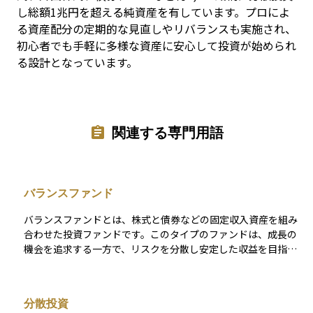
し総額1兆円を超える純資産を有しています。プロによ
る資産配分の定期的な見直しやリバランスも実施され、
初心者でも手軽に多様な資産に安心して投資が始められ
る設計となっています。
関連する専門用語
バランスファンド
バランスファンドとは、株式と債券などの固定収入資産を組み
合わせた投資ファンドです。このタイプのファンドは、成長の
機会を追求する一方で、リスクを分散し安定した収益を目指し
ます。投資の比率は通常、ファンドの投資方針に基づき、アク
ティブに管理されます。 バランスファンドの主な魅力は、一つ
のファンド内で異なる資産クラスへの露出を確保できる点にあ
分散投資
ります。市場の変動に対する耐性を高めるために、株式の成長