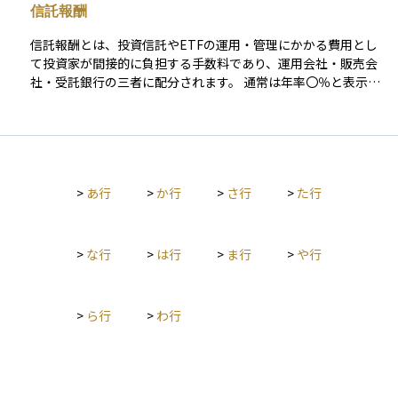
信託報酬
一元化された専門的な投資運用を提供します。 マザーファンド
構造は特に、異なる投資戦略を持つ複数のファンドが同じ資産
信託報酬とは、投資信託やETFの運用・管理にかかる費用とし
クラスに投資する場合に有効で、運用コストの削減や運用の効
て投資家が間接的に負担する手数料であり、運用会社・販売会
率化を図ることができます。また、投資の規模が大きくなるこ
社・受託銀行の三者に配分されます。 通常は年率〇％と表示さ
とで、より良い取引条件を得ることが可能になる場合もありま
れ、その割合を基準価額にあたるNAV（Net Asset Value）に日
す。このシステムは、特に機関投資家や大規模な投資プールに
割りで乗じる形で毎日控除されるため、投資家が口座から現金
適しており、グローバルな資産運用において重要な役割を果た
で支払う場面はありません。 したがって運用成績がマイナスで
しています。 マザーファンドは、フィーダーファンドからの資
も信託報酬は必ず差し引かれ、長期にわたる複利効果を目減り
金を管理することに加え、投資戦略の設計、資産選定、リスク
させる“見えないコスト”として意識されます。 販売時に一度だ
管理などの中核的な運用活動を担うため、高度な専門知識と経
>
あ行
>
か行
>
さ行
>
た行
け負担する販売手数料や、法定監査報酬などと異なり、信託報
験が求められます。このため、ファンドの運用成績は、マザー
酬は保有期間中ずっと発生するランニングコストです。 実際に
ファンドの運用能力に直接的に依存することになります。
は運用会社が3〜6割、販売会社が3〜5割、受託銀行が1〜2割前
後を受け取る設計が一般的で、アクティブ型ファンドでは1％
>
な行
>
は行
>
ま行
>
や行
超、インデックス型では0.1％台まで低下するケースもありま
す。 同じファンドタイプなら総経費率 TER（Total Expense R
atio）や実質コストを比較し、長期保有ほど差が拡大する点に
>
ら行
>
わ行
留意して商品選択を行うことが重要です。