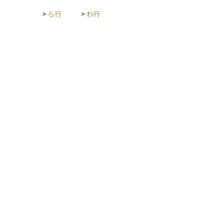
>
ら行
>
わ行