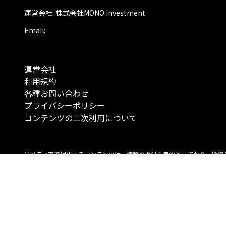
運営会社: 株式会社MONO Investment
Email:
運営会社
利用規約
各種お問い合わせ
プライバシーポリシー
コンテンツの二次利用について
当メディアで提供するコンテンツは、情報の提供を目的としており、投資
行動を勧誘する目的で、作成したものではありません。 銘柄の選択、売買
投資の最終決定は、お客様ご自身でご判断いただきますようお願いいたしま
コンテンツの情報は、弊社が信頼できると判断した情報源から入手したも
が、その情報源の確実性を保証したものではありません。 また、本コンテ
載内容は、予告なしに変更することがあります。