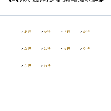
ルールであり、基準を外れた企業は改善計画の提出と猶予期間
を経ても回復できなければ上場廃止となります。 東京証券取引
所のプライム市場では、流通株式比率35％以上と流通株式時価
総額100億円以上などの数値要件が本則として定められていま
す。移行経過措置は2025年12月末で終了し、それ以降は本来基
準のみで判定されます。さらに、2025年4月期決算から英文で
>
あ行
>
か行
>
さ行
>
た行
の同時開示が必須となり、2025年までに女性役員を少なくとも
1人、2030年までに役員の30％以上を女性とする目標も盛り込
まれています。現時点で2030年以降にプライム市場の数値要件
を追加で引き上げる計画は公表されていません。 一方、同取引
>
な行
>
は行
>
ま行
>
や行
所のグロース市場では見直し案が示されており、上場から5年を
経過した企業に対して時価総額100億円以上を求める新基準を2
030年に適用する方針が協議されています。これにより、現行の
>
ら行
>
わ行
「上場10年経過後に時価総額40億円以上」という基準が大幅に
引き上げられる見込みです。 米国では、ニューヨーク証券取引
所とナスダック市場の双方が最低株価1ドルを共通の下限として
います。ニューヨーク証券取引所はこれに加えて公開株主数40
0人以上などの要件を課し、ナスダックは公開株の時価総額500
万ドルから1,500万ドルの範囲で区分ごとに基準を定めていま
す。2024年から2025年にかけては、頻繁な逆株式分割による形
式的な株価引き上げや聴聞猶予を利用した長期延命策が抑制さ
れ、基準未達の企業が上場を継続しにくくなる方向でルールが