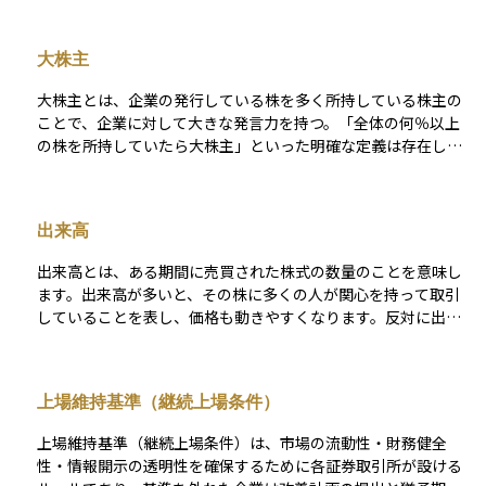
発行済株式数は、株価と掛け合わせることで企業の時価総額を
計算する際にも使われる重要な指標です。なお、発行済株式に
大株主
は、企業が自社で保有している自己株式も含まれますが、配当
や議決権の対象にはなりません。投資初心者にとっては、企業
大株主とは、企業の発行している株を多く所持している株主の
の規模や株式の流動性を判断するうえで、この数値を意識する
ことで、企業に対して大きな発言力を持つ。「全体の何％以上
ことが大切です。
の株を所持していたら大株主」といった明確な定義は存在しな
い。
出来高
出来高とは、ある期間に売買された株式の数量のことを意味し
ます。出来高が多いと、その株に多くの人が関心を持って取引
していることを表し、価格も動きやすくなります。反対に出来
高が少ないと、取引が活発でないため、売りたいときに売れな
かったり、価格が思ったように動かなかったりすることもあり
ます。
上場維持基準（継続上場条件）
上場維持基準（継続上場条件）は、市場の流動性・財務健全
性・情報開示の透明性を確保するために各証券取引所が設ける