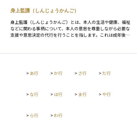
見」「保佐」「補助」という3つの類型に分かれており、本人の
身上監護（しんじょうかんご）
判断能力の程度に応じて支援のレベルが異なります。また、将
来の備えとして判断能力があるうちに信頼できる人と契約を結
身上監護（しんじょうかんご）とは、本人の生活や健康、福祉
んでおく「任意後見制度」もあります。成年後見制度は、高齢
などに関わる事柄について、本人の意思を尊重しながら必要な
化が進む社会において、安心して生活し続けるための法的イン
支援や意思決定の代行を行うことを指します。これは成年後見
フラとして重要な役割を果たしており、資産管理や相続、医
制度において、後見人が担う重要な役割のひとつで、財産管理
療・福祉の現場でも広く活用されています。
とは異なる側面の支援です。 たとえば、介護サービスの利用手
続き、施設への入所契約、医療機関との対応、日常生活の環境
整備などが含まれます。身上監護は、本人の人格と尊厳を守
り、その人らしい生活を送れるよう支援することを目的として
>
あ行
>
か行
>
さ行
>
た行
おり、後見人には単なる「代行者」ではなく、本人の意思をく
み取り、必要な配慮をしながら行動することが求められます。
高齢者や障がいのある方の生活を支えるうえで、身上監護は法
的・実務的に非常に重要な概念です。
>
な行
>
は行
>
ま行
>
や行
>
ら行
>
わ行