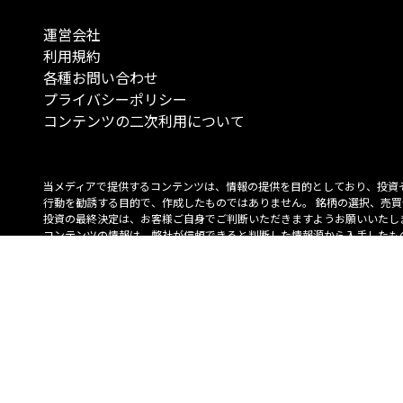
運営会社
利用規約
各種お問い合わせ
プライバシーポリシー
コンテンツの二次利用について
当メディアで提供するコンテンツは、情報の提供を目的としており、投資
行動を勧誘する目的で、作成したものではありません。 銘柄の選択、売買
投資の最終決定は、お客様ご自身でご判断いただきますようお願いいたしま
コンテンツの情報は、弊社が信頼できると判断した情報源から入手したも
が、その情報源の確実性を保証したものではありません。 また、本コンテ
載内容は、予告なしに変更することがあります。
「投資のコンシェルジュ」はMONO Investmentの登録商標です（登録商標
6527070号）。
Copyright © 2022 株式会社MONO Investment All rights reserved.